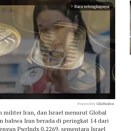
Baca selengkapnya
arrow_forward_ios
Powered by 
GliaStudios
militer Iran, dan Israel menurut Global
 bahwa Iran berada di peringkat 14 dari
Mute
engan PwrIndx 0,2269, sementara Israel