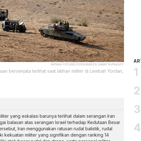
AR
ANTARA FOTO/REUTERS/RANEEN SAWAFTA/PRAS/CF
an bersenjata terlihat saat latihan militer di Lembah Yordan,
militer yang eskalasi barunya terlihat dalam serangan Iran
agai balasan atas serangan Israel terhadap Kedutaan Besar
ersebut, Iran menggunakan ratusan rudal balistik, rudal
liki kekuatan militer yang signifikan dengan ranking 14