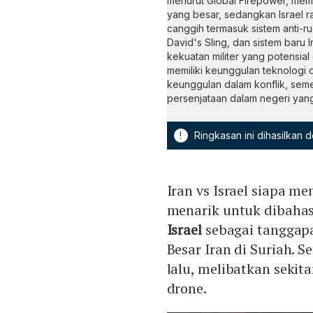
menurut Global Firepower, memil
yang besar, sedangkan Israel r
canggih termasuk sistem anti-ru
David's Sling, dan sistem baru 
kekuatan militer yang potensial
memiliki keunggulan teknologi
keunggulan dalam konflik, sem
persenjataan dalam negeri yang
!
Ringkasan ini dihasilkan
Iran vs Israel siapa 
menarik untuk dibahas
Israel
sebagai tanggapa
Besar Iran di Suriah. S
lalu, melibatkan sekitar
drone.