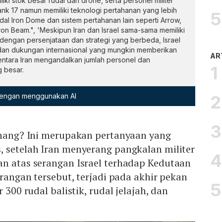
iki stok besar rudal dan drone, serta personel militer
ank 17 namun memiliki teknologi pertahanan yang lebih
dal Iron Dome dan sistem pertahanan lain seperti Arrow,
Iron Beam.", 'Meskipun Iran dan Israel sama-sama memiliki
 dengan persenjataan dan strategi yang berbeda, Israel
 dan dukungan internasional yang mungkin memberikan
AR
entara Iran mengandalkan jumlah personel dan
 besar.
 dengan menggunakan AI
menang? Ini merupakan pertanyaan yang
, setelah Iran menyerang pangkalan militer
n atas serangan Israel terhadap Kedutaan
erangan tersebut, terjadi pada akhir pekan
 300 rudal balistik, rudal jelajah, dan