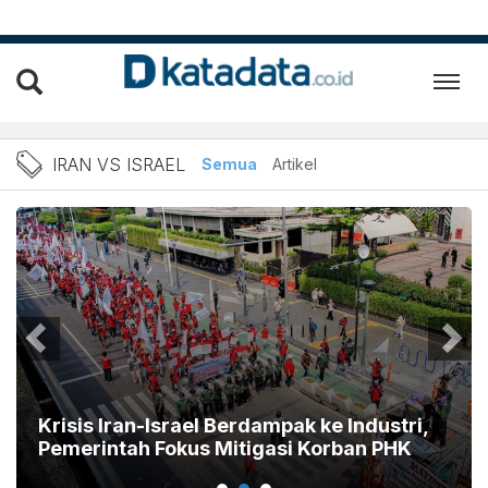
Berita Iran vs Israel Terba
IRAN VS ISRAEL
Semua
Artikel
Krisis Iran-Israel Berdampak ke Industri,
Pemerintah Fokus Mitigasi Korban PHK