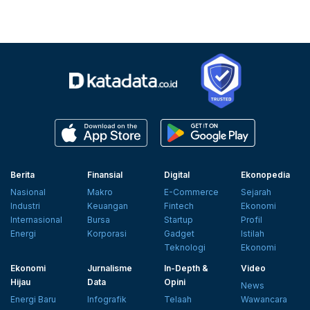
Berita
Finansial
Digital
Ekonopedia
Nasional
Makro
E-Commerce
Sejarah
Industri
Keuangan
Fintech
Ekonomi
Internasional
Bursa
Startup
Profil
Energi
Korporasi
Gadget
Istilah
Teknologi
Ekonomi
Ekonomi
Jurnalisme
In-Depth &
Video
Hijau
Data
Opini
News
Energi Baru
Infografik
Telaah
Wawancara