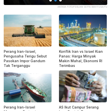
OM.
ANTARA FOTO/FERLIAN SEPTA WAHYUSA/YU
Perang Iran-Israel,
Konflik Iran vs Israel Kian
Pengusaha Terigu Sebut
Panas: Harga Minyak
Pasokan Impor Gandum
Makin Mahal, Ekonomi RI
Tak Terganggu
Terimbas
Perang Iran-Israel
AS Ikut Campur Serang