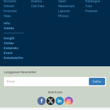
Ekonomi
Analisis
Opini
Katalogue
Sirkular
Cek Data
Wawancara
Foto
Investasi
Laporan
Podcast
Hijau
Khusus
Info
Indeks
Insight
Center
Databoks
Event
KatadataOto
Langganan Newsletter
Email
Daftar
Ikuti Kami