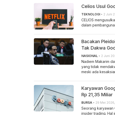
Celios Usul Goo
TEKNOLOGI
• 2 Juni 
CELIOS mengusulkan 
dalam pembangunan i
Bacakan Pleido
Tak Dakwa Goo
NASIONAL
• 2 Juni 20
Nadiem Makarim dal
yang tidak mendak
meski ada kesaksia
Karyawan Googl
Rp 21,35 Miliar
BURSA
• 29 Mei 2026,
Seorang karyawan 
insider trading. Ha