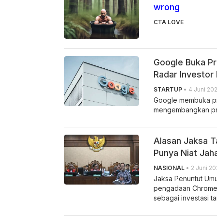
wrong
CTA LOVE
Google Buka Pr
Radar Investor
STARTUP
• 4 Juni 20
Google membuka pro
mengembangkan prod
Alasan Jaksa T
Punya Niat Jah
NASIONAL
• 2 Juni 20
Jaksa Penuntut Umu
pengadaan Chrome
sebagai investasi ta