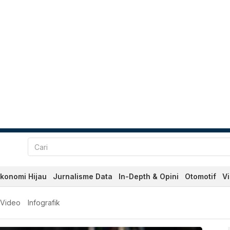
konomi Hijau
Jurnalisme Data
In-Depth & Opini
Otomotif
V
aru Hari ini - Kabar Terki
Video
Infografik