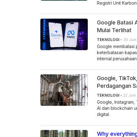
Registri Unit Karbon
Google Batasi 
Mulai Terlihat
TEKNOLOGI
• 30 Juni
Google membatasi p
keterbatasan kapas
internal perusahaan
Google, TikTok
Perdagangan Sa
TEKNOLOGI
• 22 Juni
Google, Instagram,
AI dan blockchain u
digital.
Why everything