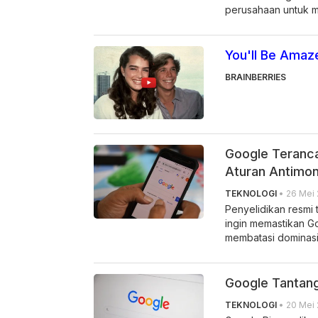
perusahaan untuk me
You'll Be Amaz
BRAINBERRIES
Google Teranca
Aturan Antimon
TEKNOLOGI
• 26 Mei 
Penyelidikan resmi 
ingin memastikan G
membatasi dominasi
Google Tantang
TEKNOLOGI
• 20 Mei 