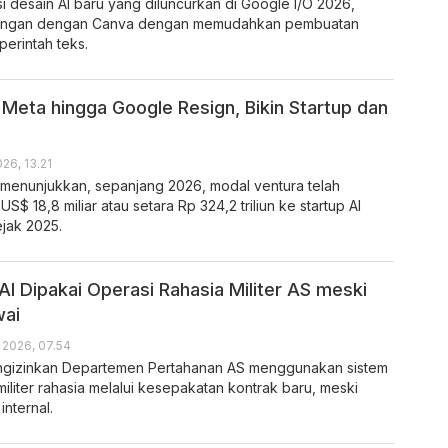
si desain AI baru yang diluncurkan di Google I/O 2026,
ingan dengan Canva dengan memudahkan pembuatan
perintah teks.
Meta hingga Google Resign, Bikin Startup dan
026, 13.21
 menunjukkan, sepanjang 2026, modal ventura telah
US$ 18,8 miliar atau setara Rp 324,2 triliun ke startup AI
ejak 2025.
AI Dipakai Operasi Rahasia Militer AS meski
wai
l 2026, 07.54
ngizinkan Departemen Pertahanan AS menggunakan sistem
militer rahasia melalui kesepakatan kontrak baru, meski
internal.