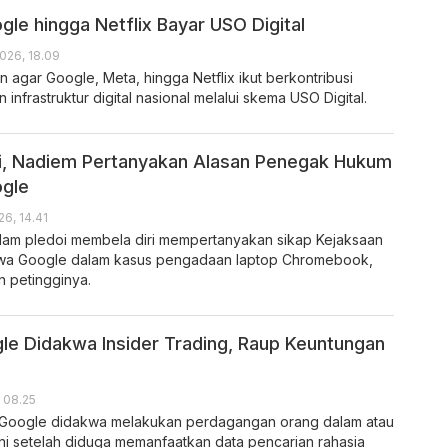
gle hingga Netflix Bayar USO Digital
2026, 18.09
agar Google, Meta, hingga Netflix ikut berkontribusi
nfrastruktur digital nasional melalui skema USO Digital.
i, Nadiem Pertanyakan Alasan Penegak Hukum
gle
26, 14.41
am pledoi membela diri mempertanyakan sikap Kejaksaan
wa Google dalam kasus pengadaan laptop Chromebook,
n petingginya.
e Didakwa Insider Trading, Raup Keuntungan
 08.25
Google didakwa melakukan perdagangan orang dalam atau
l ini setelah diduga memanfaatkan data pencarian rahasia