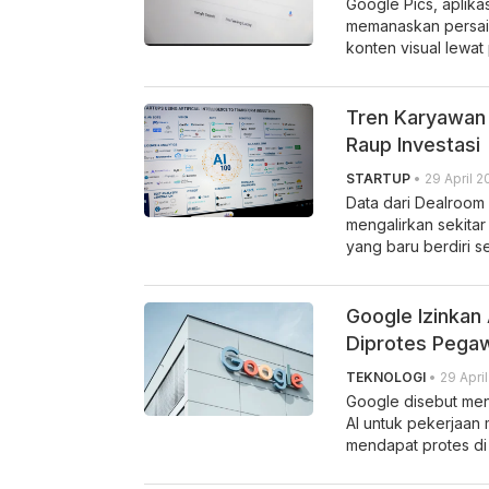
Google Pics, aplika
memanaskan persa
konten visual lewat 
Tren Karyawan 
Raup Investasi
STARTUP
• 29 April 2
Data dari Dealroom
mengalirkan sekitar 
yang baru berdiri s
Google Izinkan 
Diprotes Pega
TEKNOLOGI
• 29 Apri
Google disebut me
AI untuk pekerjaan 
mendapat protes di 