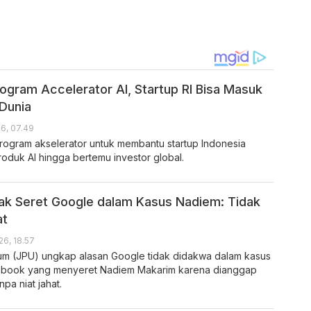
ogram Accelerator AI, Startup RI Bisa Masuk
 Dunia
26, 07.49
gram akselerator untuk membantu startup Indonesia
uk AI hingga bertemu investor global.
ak Seret Google dalam Kasus Nadiem: Tidak
at
26, 18.57
m (JPU) ungkap alasan Google tidak didakwa dalam kasus
book yang menyeret Nadiem Makarim karena dianggap
npa niat jahat.