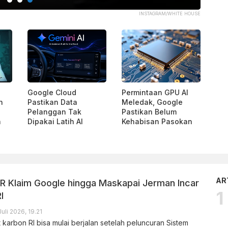
INSTAGRAM/WHITE HOUSE
Google Cloud
Permintaan GPU AI
h
Pastikan Data
Meledak, Google
Pelanggan Tak
Pastikan Belum
a
Dipakai Latih AI
Kehabisan Pasokan
AR
R Klaim Google hingga Maskapai Jerman Incar
I
Juli 2026, 19.21
karbon RI bisa mulai berjalan setelah peluncuran Sistem