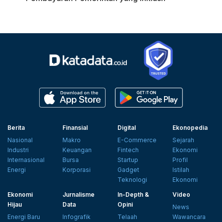
Berita
Finansial
Digital
Ekonopedia
Nasional
Makro
E-Commerce
Sejarah
Industri
Keuangan
Fintech
Ekonomi
Internasional
Bursa
Startup
Profil
Energi
Korporasi
Gadget
Istilah
Teknologi
Ekonomi
Ekonomi
Jurnalisme
In-Depth &
Video
Hijau
Data
Opini
News
Energi Baru
Infografik
Telaah
Wawancara