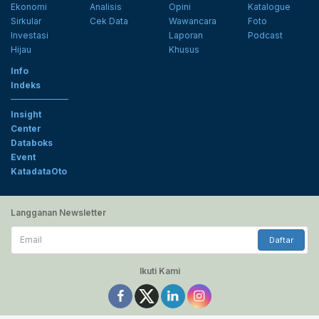
Ekonomi
Analisis
Opini
Katalogue
Sirkular
Cek Data
Wawancara
Foto
Investasi
Laporan
Podcast
Hijau
Khusus
Info
Indeks
Insight
Center
Databoks
Event
KatadataOto
Langganan Newsletter
Email
Daftar
Ikuti Kami