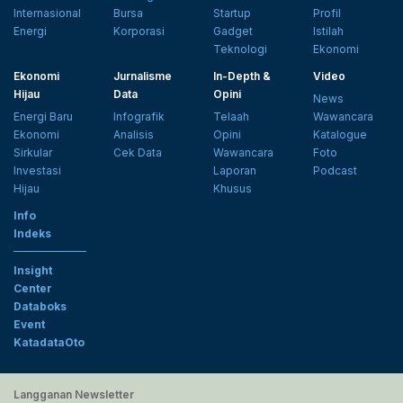
Internasional
Bursa
Startup
Profil
Energi
Korporasi
Gadget
Istilah
Teknologi
Ekonomi
Ekonomi
Jurnalisme
In-Depth &
Video
Hijau
Data
Opini
News
Energi Baru
Infografik
Telaah
Wawancara
Ekonomi
Analisis
Opini
Katalogue
Sirkular
Cek Data
Wawancara
Foto
Investasi
Laporan
Podcast
Hijau
Khusus
Info
Indeks
Insight
Center
Databoks
Event
KatadataOto
Langganan Newsletter