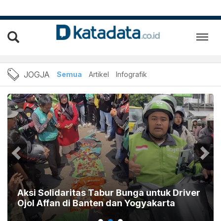
Berita Jogja Terbaru dan T
JOGJA
Semua
Artikel
Infografik
Aksi Solidaritas Tabur Bunga untuk Driver
Ojol Affan di Banten dan Yogyakarta