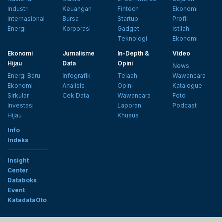
Industri
Keuangan
Fintech
Ekonomi
Internasional
Bursa
Startup
Profil
Energi
Korporasi
Gadget
Istilah
Teknologi
Ekonomi
Ekonomi
Jurnalisme
In-Depth &
Video
Hijau
Data
Opini
News
Energi Baru
Infografik
Telaah
Wawancara
Ekonomi
Analisis
Opini
Katalogue
Sirkular
Cek Data
Wawancara
Foto
Investasi
Laporan
Podcast
Hijau
Khusus
Info
Indeks
Insight
Center
Databoks
Event
KatadataOto