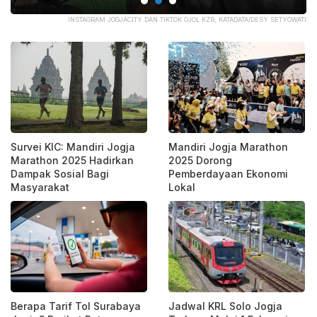
ATA
INSTAGRAM JOGJACITY DAN TIKTOK OJOL KZR, KATADATA/DESY SETYOWATI
Survei KIC: Mandiri Jogja
Mandiri Jogja Marathon
Marathon 2025 Hadirkan
2025 Dorong
Dampak Sosial Bagi
Pemberdayaan Ekonomi
Masyarakat
Lokal
Berapa Tarif Tol Surabaya
Jadwal KRL Solo Jogja