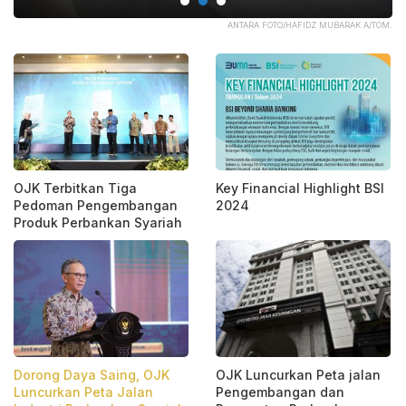
ANI
ANTARA FOTO/HAFIDZ MUBARAK A/TOM.
OJK Terbitkan Tiga
Key Financial Highlight BSI
Pedoman Pengembangan
2024
Produk Perbankan Syariah
Dorong Daya Saing, OJK
OJK Luncurkan Peta jalan
Luncurkan Peta Jalan
Pengembangan dan