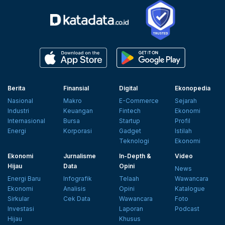
Berita
Finansial
Digital
Ekonopedia
Nasional
Makro
E-Commerce
Sejarah
Industri
Keuangan
Fintech
Ekonomi
Internasional
Bursa
Startup
Profil
Energi
Korporasi
Gadget
Istilah
Teknologi
Ekonomi
Ekonomi
Jurnalisme
In-Depth &
Video
Hijau
Data
Opini
News
Energi Baru
Infografik
Telaah
Wawancara
Ekonomi
Analisis
Opini
Katalogue
Sirkular
Cek Data
Wawancara
Foto
Investasi
Laporan
Podcast
Hijau
Khusus