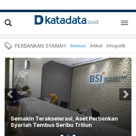
Berita Perbankan syariah 
PERBANKAN SYARIAH
Semua
Artikel
Infografik
Semakin Terakselerasi, Aset Perbankan
Syariah Tembus Seribu Triliun