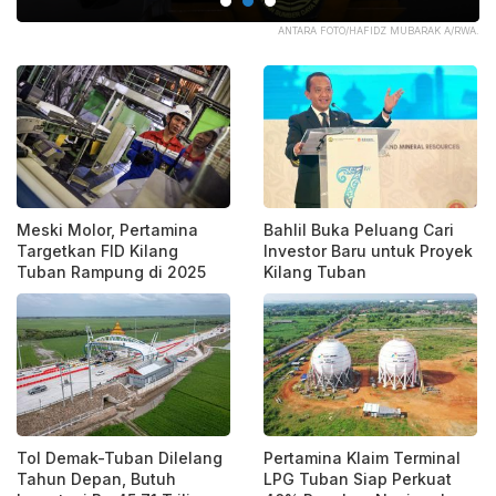
AMA
ANTARA FOTO/HAFIDZ MUBARAK A/RWA.
Meski Molor, Pertamina
Bahlil Buka Peluang Cari
Targetkan FID Kilang
Investor Baru untuk Proyek
Tuban Rampung di 2025
Kilang Tuban
Tol Demak-Tuban Dilelang
Pertamina Klaim Terminal
Tahun Depan, Butuh
LPG Tuban Siap Perkuat