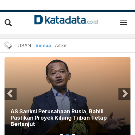
Berita Tuban Terbaru dan T
TUBAN
Semua
Artikel
AS Sanksi Perusahaan Rusia, Bahlil
Pastikan Proyek Kilang Tuban Tetap
Berlanjut