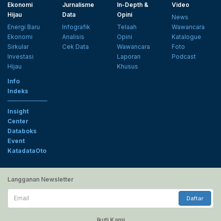
Ekonomi
Jurnalisme
In-Depth &
Video
Hijau
Data
Opini
News
Energi Baru
Infografik
Telaah
Wawancara
Ekonomi
Analisis
Opini
Katalogue
Sirkular
Cek Data
Wawancara
Foto
Investasi
Laporan
Podcast
Hijau
Khusus
Info
Indeks
Insight
Center
Databoks
Event
KatadataOto
Langganan Newsletter
Email
Daftar
Ikuti Kami