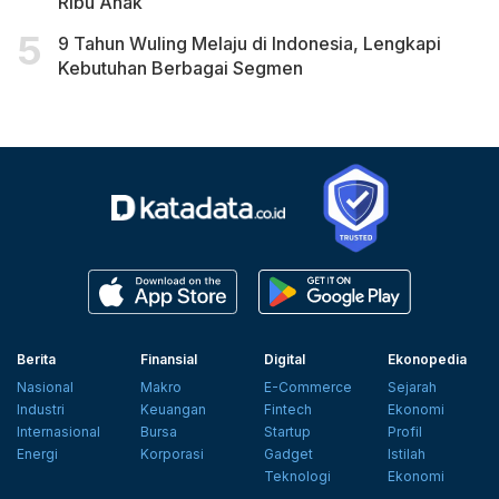
Ribu Anak
9 Tahun Wuling Melaju di Indonesia, Lengkapi
Kebutuhan Berbagai Segmen
Berita
Finansial
Digital
Ekonopedia
Nasional
Makro
E-Commerce
Sejarah
Industri
Keuangan
Fintech
Ekonomi
Internasional
Bursa
Startup
Profil
Energi
Korporasi
Gadget
Istilah
Teknologi
Ekonomi