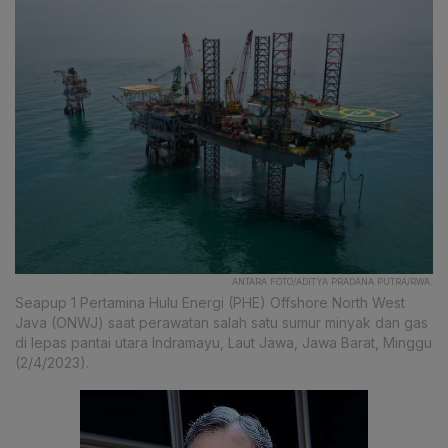
ANTARA FOTO/ADITYA PRADANA PUTRA/RWA.
Seapup 1 Pertamina Hulu Energi (PHE) Offshore North West
Java (ONWJ) saat perawatan salah satu sumur minyak dan gas
di lepas pantai utara Indramayu, Laut Jawa, Jawa Barat, Minggu
(2/4/2023).