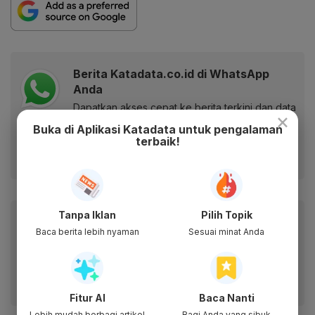
Berita Katadata.co.id di WhatsApp
Anda
Dapatkan akses cepat ke berita terkini dan data
×
berharga dari WhatsApp Channel Katadata.co.id
Buka di Aplikasi Katadata untuk pengalaman
terbaik!
Ikuti kami
Tanpa Iklan
Pilih Topik
Baca artikel ini lewat aplikasi mobile.
Baca berita lebih nyaman
Sesuai minat Anda
Dapatkan pengalaman membaca lebih nyaman dan nikmati
fitur menarik lainnya lewat aplikasi mobile Katadata.
Fitur AI
Baca Nanti
Lebih mudah berbagi artikel
Bagi Anda yang sibuk