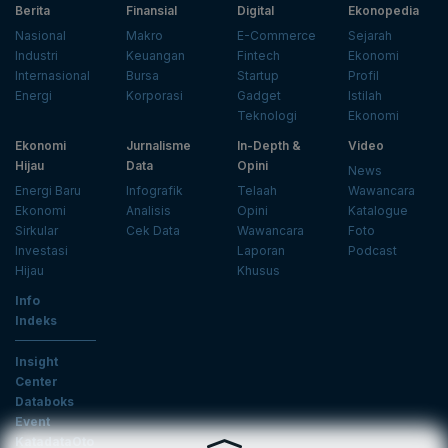
Berita
Finansial
Digital
Ekonopedia
Nasional
Makro
E-Commerce
Sejarah
Industri
Keuangan
Fintech
Ekonomi
Internasional
Bursa
Startup
Profil
Energi
Korporasi
Gadget
Istilah
Teknologi
Ekonomi
Ekonomi
Jurnalisme
In-Depth &
Video
Hijau
Data
Opini
News
Energi Baru
Infografik
Telaah
Wawancara
Ekonomi
Analisis
Opini
Katalogue
Sirkular
Cek Data
Wawancara
Foto
Investasi
Laporan
Podcast
Hijau
Khusus
Info
Indeks
Insight
Center
Databoks
Event
KatadataOto