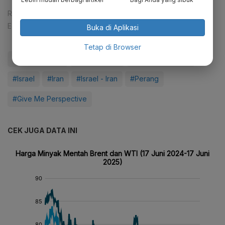
Reporter:
Mela Syaharani
Editor:
Happy Fajrian
Buka di Aplikasi
Tetap di Browser
#Harga Minyak
#Harga Emas
#Harga Batu Bara
#Israel
#Iran
#Israel - Iran
#Perang
#Give Me Perspective
CEK JUGA DATA INI