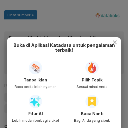
Baca artikel ini lewat aplikasi mobile.
×
Buka di Aplikasi Katadata untuk pengalaman
Dapatkan pengalaman membaca lebih nyaman dan nikmati
terbaik!
fitur menarik lainnya lewat aplikasi mobile Katadata.
Tanpa Iklan
Pilih Topik
Reporter:
Antara
Baca berita lebih nyaman
Sesuai minat Anda
#Daihatsu
#Otomotif
#penjualan mobil
#mobil
#Update Me
Fitur AI
Baca Nanti
Lebih mudah berbagi artikel
Bagi Anda yang sibuk
CEK JUGA DATA INI