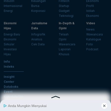
Industri
Keuangan
Fintech
Ekonomi
Internasional
Bursa
Startup
Profil
Energi
Korporasi
Gadget
Istilah
Teknologi
Ekonomi
Ekonomi
Jurnalisme
In-Depth &
Video
Hijau
Data
Opini
News
Energi Baru
Infografik
Telaah
Wawancara
Ekonomi
Analisis
Opini
Katalogue
Sirkular
Cek Data
Wawancara
Foto
Investasi
Laporan
Podcast
Hijau
Khusus
Info
Indeks
Insight
Center
Databoks
Event
KatadataOto
Langganan Newsletter