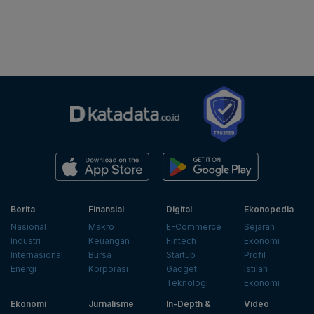
Berita
Finansial
Digital
Ekonopedia
Nasional
Makro
E-Commerce
Sejarah
Industri
Keuangan
Fintech
Ekonomi
Internasional
Bursa
Startup
Profil
Energi
Korporasi
Gadget
Istilah
Teknologi
Ekonomi
Ekonomi
Jurnalisme
In-Depth &
Video