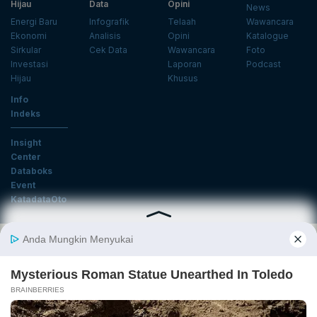
Hijau
Data
Opini
News
Energi Baru
Infografik
Telaah
Wawancara
Ekonomi
Analisis
Opini
Katalogue
Sirkular
Cek Data
Wawancara
Foto
Investasi
Laporan
Podcast
Hijau
Khusus
Info
Indeks
Insight
Center
Databoks
Event
KatadataOto
Langganan Newsletter
Email
Daftar
Ikuti Kami