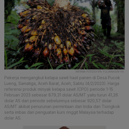
ANTARA FOTO/SYIFA YULINNAS/NYM.
Pekerja mengangkut kelapa sawit hasil panen di Desa Pucok
Lueng, Samatiga, Aceh Barat, Aceh, Sabtu (4/2/2023). Harga
referensi produk minyak kelapa sawit (CPO) periode 1-15
Februari 2023 sebesar 879,31 dolar AS/MT yaitu turun 41,26
dolar AS dari periode sebelumnya sebesar 920,57 dolar
AS/MT akibat penurunan permintaan dari India dan Tiongkok
serta imbas dari penguatan kurs ringgit Malaysia terhadap
dolar AS.