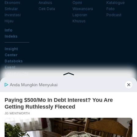
Ekonomi
Analisis
Opini
Katalogue
Sirkular
Cek Data
Wawancara
Foto
Investasi
Laporan
Podcast
Hijau
Khusus
Info
Indeks
Insight
Center
Databoks
Event
KatadataOto
Langganan Newsletter
Email
Daftar
Ikuti Kami