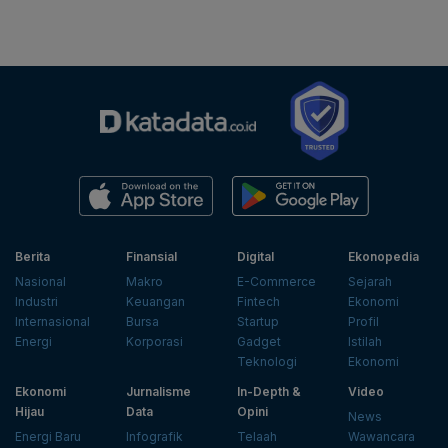
Berita
Finansial
Digital
Ekonopedia
Nasional
Makro
E-Commerce
Sejarah
Industri
Keuangan
Fintech
Ekonomi
Internasional
Bursa
Startup
Profil
Energi
Korporasi
Gadget
Istilah
Teknologi
Ekonomi
Ekonomi
Jurnalisme
In-Depth &
Video
Hijau
Data
Opini
News
Energi Baru
Infografik
Telaah
Wawancara