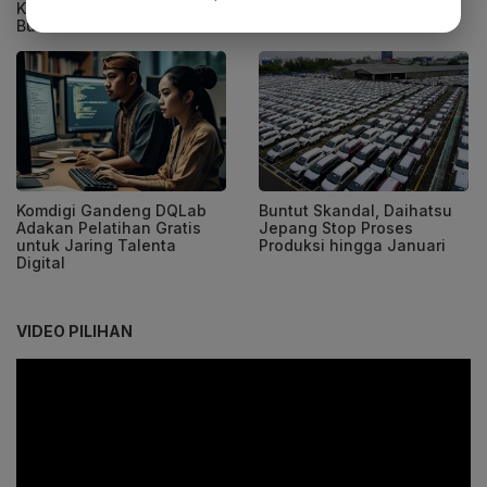
Kirim 300 Lamaran per
Tangguhkan Ekspor
Bulan
Kendaraan
Komdigi Gandeng DQLab
Buntut Skandal, Daihatsu
Adakan Pelatihan Gratis
Jepang Stop Proses
untuk Jaring Talenta
Produksi hingga Januari
Digital
VIDEO PILIHAN