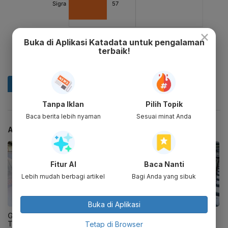
×
Buka di Aplikasi Katadata untuk pengalaman
terbaik!
Tanpa Iklan
Pilih Topik
Baca berita lebih nyaman
Sesuai minat Anda
ARTIKEL TERKAIT
Fitur AI
Baca Nanti
Lebih mudah berbagi artikel
Bagi Anda yang sibuk
Buka di Aplikasi
Gen Z Sulit Dapat Kerja, 3
Buntut Skandal Keamanan
Tahun Menganggur Meski
Daihatsu, Astra
Tetap di Browser