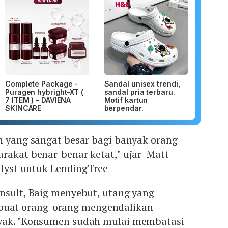
Complete Package -
Sandal unisex trendi,
Puragen hybright-XT (
sandal pria terbaru.
7 ITEM ) - DAVIENA
Motif kartun
SKINCARE
berpendar.
n yang sangat besar bagi banyak orang
rakat benar-benar ketat," ujar Matt
nalyst untuk LendingTree
nsult, Baig menyebut, utang yang
at orang-orang mengendalikan
nyak. "Konsumen sudah mulai membatasi