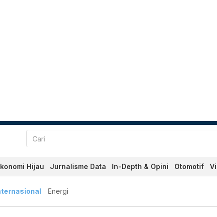
konomi Hijau
Jurnalisme Data
In-Depth & Opini
Otomotif
V
nternasional
Energi