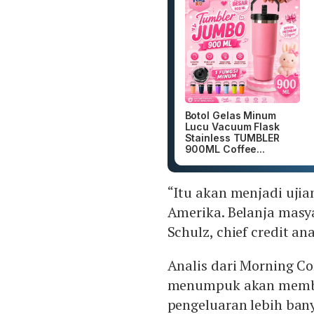
Botol Gelas Minum
Lucu Vacuum Flask
Stainless TUMBLER
900ML Coffee...
“Itu akan menjadi ujia
Amerika. Belanja masya
Schulz, chief credit a
Analis dari Morning Co
menumpuk akan membu
pengeluaran lebih ba