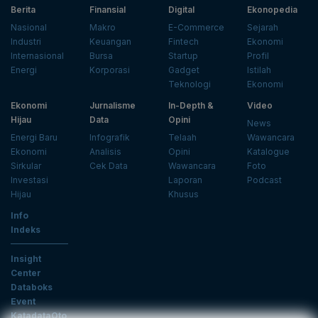
Berita
Finansial
Digital
Ekonopedia
Nasional
Makro
E-Commerce
Sejarah
Industri
Keuangan
Fintech
Ekonomi
Internasional
Bursa
Startup
Profil
Energi
Korporasi
Gadget
Istilah
Teknologi
Ekonomi
Ekonomi
Jurnalisme
In-Depth &
Video
Hijau
Data
Opini
News
Energi Baru
Infografik
Telaah
Wawancara
Ekonomi
Analisis
Opini
Katalogue
Sirkular
Cek Data
Wawancara
Foto
Investasi
Laporan
Podcast
Hijau
Khusus
Info
Indeks
Insight
Center
Databoks
Event
KatadataOto