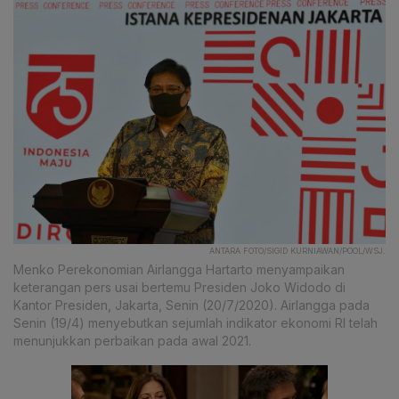
ANTARA FOTO/SIGID KURNIAWAN/POOL/WSJ.
Menko Perekonomian Airlangga Hartarto menyampaikan
keterangan pers usai bertemu Presiden Joko Widodo di
Kantor Presiden, Jakarta, Senin (20/7/2020). Airlangga pada
Senin (19/4) menyebutkan sejumlah indikator ekonomi RI telah
menunjukkan perbaikan pada awal 2021.