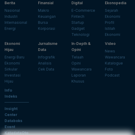
Berita
Finansial
Digital
Ekonopedia
Nasional
Makro
E-Commerce
Sejarah
Industri
Keuangan
Fintech
Ekonomi
Internasional
Bursa
Startup
Profil
Energi
Korporasi
Gadget
Istilah
Teknologi
Ekonomi
Ekonomi
Jurnalisme
In-Depth &
Video
Hijau
Data
Opini
News
Energi Baru
Infografik
Telaah
Wawancara
Ekonomi
Analisis
Opini
Katalogue
Sirkular
Cek Data
Wawancara
Foto
Investasi
Laporan
Podcast
Hijau
Khusus
Info
Indeks
Insight
Center
Databoks
Event
KatadataOto