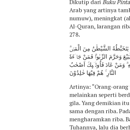
Dikutip dari
Buku Pinta
Arab yang artinya tam
numuw), meningkat (al-
Al-Quran, larangan rib
278.
ِيْ يَتَخَبَّطُهُ الشَّيْطٰنُ مِنَ الْمَسِّۗ
الْبَيْعَ وَحَرَّمَ الرِّبٰواۗ فَمَنْ جَاۤءَهٗ
ٰهِ ۗ وَمَنْ عَادَ فَاُولٰۤىِٕكَ اَصْحٰبُ
النَّارِ ۚ هُمْ فِيْهَا خٰلِدُوْنَ
Artinya: “Orang-orang
melainkan seperti ber
gila. Yang demikian it
sama dengan riba. Pada
mengharamkan riba. B
Tuhannya, lalu dia ber