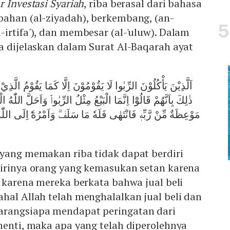
r Investasi Syariah
, riba berasal dari bahasa
bahan (al-ziyadah), berkembang, (an-
irtifa'), dan membesar (al-'uluw). Dalam
a dijelaskan dalam Surat Al-Baqarah ayat
اَلَّذِيْنَ يَأْكُلُوْنَ الرِّبٰوا لَا يَقُوْمُوْنَ اِلَّا كَمَا يَقُوْمُ الَّذ
ذٰلِكَ بِاَنَّهُمْ قَالُوْٓا اِنَّمَا الْبَيْعُ مِثْلُ الرِّبٰواۘ وَاَحَلَّ اللّٰهُ 
مَوْعِظَةٌ مِّنْ رَّبِّهٖ فَانْتَهٰى فَلَهٗ مَا سَلَفَۗ وَاَمْرُهٗٓ اِلَى اللّ
 yang memakan riba tidak dapat berdiri
dirinya orang yang kemasukan setan karena
u karena mereka berkata bahwa jual beli
hal Allah telah menghalalkan jual beli dan
arangsiapa mendapat peringatan dari
henti, maka apa yang telah diperolehnya