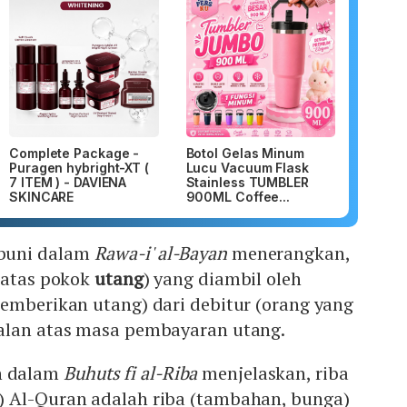
Complete Package -
Botol Gelas Minum
Puragen hybright-XT (
Lucu Vacuum Flask
7 ITEM ) - DAVIENA
Stainless TUMBLER
SKINCARE
900ML Coffee...
buni dalam
Rawa-i' al-Bayan
menerangkan,
(atas pokok
utang
) yang diambil oleh
emberikan utang) dari debitur (orang yang
alan atas masa pembayaran utang.
h dalam
Buhuts fi al-Riba
menjelaskan, riba
 Al-Quran adalah riba (tambahan, bunga)