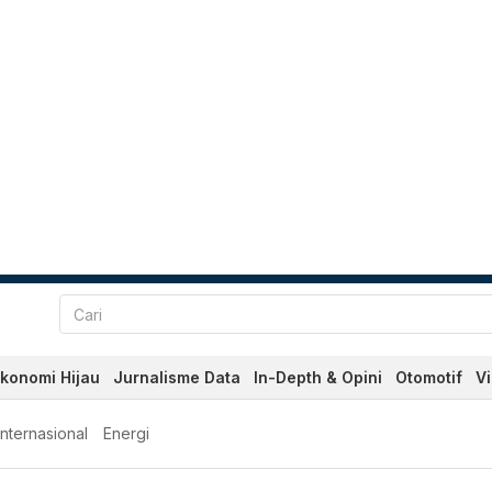
konomi Hijau
Jurnalisme Data
In-Depth & Opini
Otomotif
V
Internasional
Energi