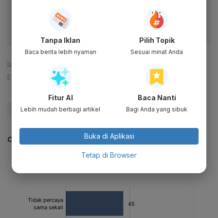
fitur menarik lainnya lewat aplikasi mobile Katadata.
Tanpa Iklan
Pilih Topik
Baca berita lebih nyaman
Sesuai minat Anda
Reporter:
Andi M. Arief
Editor:
Ameidyo Daud Nasution
Fitur AI
Baca Nanti
#Jokowi
#Mudik
#Lebaran
#Update Me
Lebih mudah berbagi artikel
Bagi Anda yang sibuk
Buka di Aplikasi
CEK JUGA DATA INI
Tetap di Browser