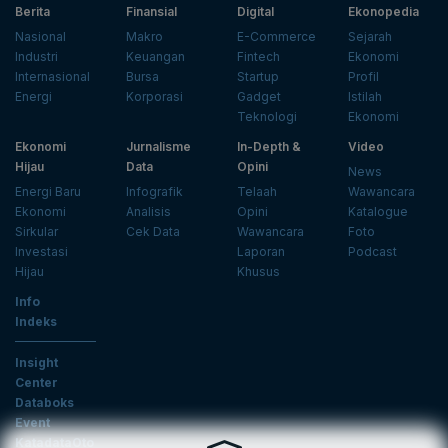
Berita
Finansial
Digital
Ekonopedia
Nasional
Makro
E-Commerce
Sejarah
Industri
Keuangan
Fintech
Ekonomi
Internasional
Bursa
Startup
Profil
Energi
Korporasi
Gadget
Istilah
Teknologi
Ekonomi
Ekonomi
Jurnalisme
In-Depth &
Video
Hijau
Data
Opini
News
Energi Baru
Infografik
Telaah
Wawancara
Ekonomi
Analisis
Opini
Katalogue
Sirkular
Cek Data
Wawancara
Foto
Investasi
Laporan
Podcast
Hijau
Khusus
Info
Indeks
Insight
Center
Databoks
Event
KatadataOto