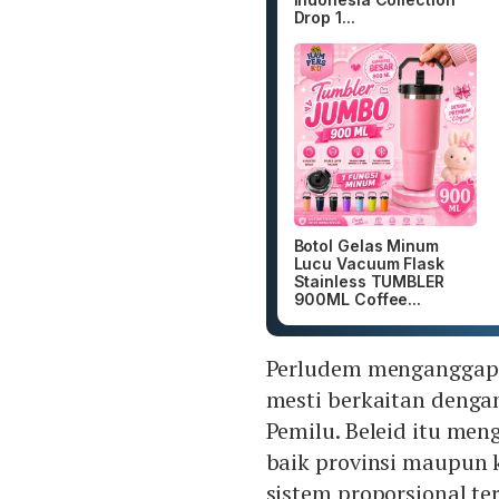
Drop 1...
Botol Gelas Minum
Lucu Vacuum Flask
Stainless TUMBLER
900ML Coffee...
Perludem menganggap 
mesti berkaitan dengan
Pemilu. Beleid itu me
baik provinsi maupun 
sistem proporsional te