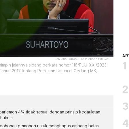
AR
ANTARA FOTO/ADITYA PRADANA PUTRA/SPT.
impin jalannya sidang perkara nomor 116/PUU-XXI/2023
 Tahun 2017 tentang Pemilihan Umum di Gedung MK,
arlemen 4% tidak sesuai dengan prinsip kedaulatan
 hukum.
rmohonan pemohon untuk menghapus ambang batas