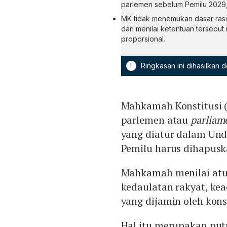
parlemen sebelum Pemilu 2029,
MK tidak menemukan dasar ras
dan menilai ketentuan tersebut
proporsional.
!
Ringkasan ini dihasilkan
Mahkamah Konstitusi 
parlemen atau
parliam
yang diatur dalam Un
Pemilu harus dihapusk
Mahkamah menilai atur
kedaulatan rakyat, ke
yang dijamin oleh konst
Hal itu merupakan pu