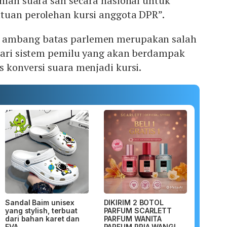
mlah suara sah secara nasional untuk
tuan perolehan kursi anggota DPR”.
 ambang batas parlemen merupakan salah
 dari sistem pemilu yang akan berdampak
 konversi suara menjadi kursi.
Sandal Baim unisex
DIKIRIM 2 BOTOL
yang stylish, terbuat
PARFUM SCARLETT
dari bahan karet dan
PARFUM WANITA
EVA...
PARFUM PRIA WANGI