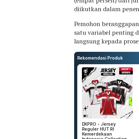
(empat persen) dari ju
diikutkan dalam penen
Pemohon beranggapan
satu variabel penting
langsung kepada proses
Rekomendasi Produk
DXPRO - Jersey
Reguler HUT RI
Kemerdekaan
Indonesia Collection