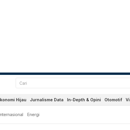
konomi Hijau
Jurnalisme Data
In-Depth & Opini
Otomotif
V
Internasional
Energi