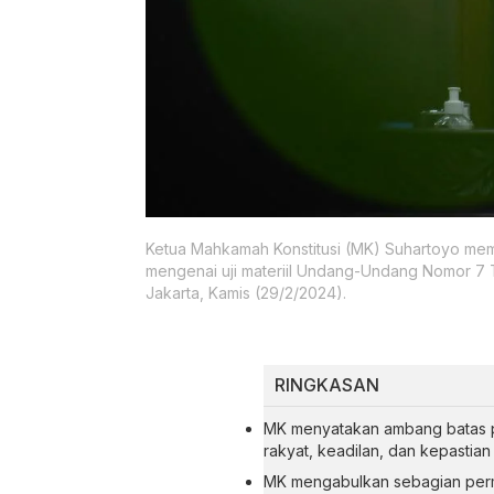
Ketua Mahkamah Konstitusi (MK) Suhartoyo mem
mengenai uji materiil Undang-Undang Nomor 7
Jakarta, Kamis (29/2/2024).
RINGKASAN
MK menyatakan ambang batas p
rakyat, keadilan, dan kepastian
MK mengabulkan sebagian pe