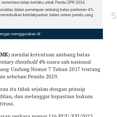
 sementara tetap berlaku untuk Pemilu DPR 2024.
ionalitas dalam penetapan ambang batas parlemen 4%
 menimbulkan ketidakpastian dalam sistem pemilu yang
 dengan menggunakan AI
(
MK
) menilai ketentuan ambang batas
entary threshold
4% suara sah nasional
dang-Undang Nomor 7 Tahun 2017 tentang
an sebelum Pemilu 2029.
an itu tidak sejalan dengan prinsip
adilan, dan melanggar kepastian hukum
itusi.
tusan perkara nomor 116/PUU-XXI/2023