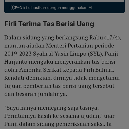
pemeriksaan, pengamanan ruang khusus di Pengadilan
tersebut, termasuk permintaan dana yang diduga
!
FAQ ini dihasilkan dengan menggunakan AI
Tipikor, serta monitoring kondisi fisik dan psikologis
berasal dari Firli Bahuri.
bagi UN yang juga mendapatkan rehabilitasi psikologis.
Firli Terima Tas Berisi Uang
Permohonan perlindungan untuk Syahrul Limpo dan
Muhammad Hatta ditolak karena status mereka sebagai
Dalam sidang yang berlangsung Rabu (17/4),
tersangka yang ditahan KPK.
mantan ajudan Menteri Pertanian periode
2019-2023 Syahrul Yasin Limpo (SYL), Panji
Harjanto mengaku menyerahkan tas berisi
dolar Amerika Serikat kepada Firli Bahuri.
Kendati demikian, dirinya tidak mengetahui
tujuan pemberian tas berisi uang tersebut
dan besaran jumlahnya.
"Saya hanya memegang saja tasnya.
Perintahnya kasih ke sesama ajudan," ujar
Panji dalam sidang pemeriksaan saksi. Ia