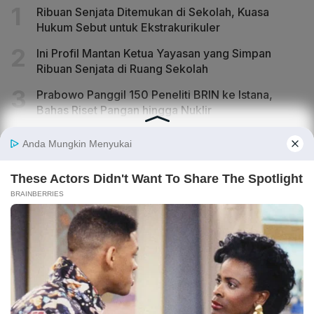
Ribuan Senjata Ditemukan di Sekolah, Kuasa
Hukum Sebut untuk Ekstrakurikuler
Ini Profil Mantan Ketua Yayasan yang Simpan
Ribuan Senjata di Ruang Sekolah
Prabowo Panggil 150 Peneliti BRIN ke Istana,
Bahas Riset Pangan hingga Nuklir
Prabowo Bakal Tetapkan Gubernur BI Pengganti
Perry Warjiyo Pekan Ini
Beda Keterangan Pengurus Sekolah Swasta
Jaksel dan Pemilik Ratusan Senjata