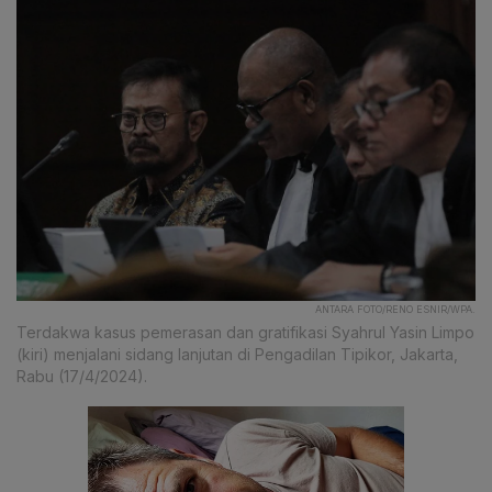
ANTARA FOTO/RENO ESNIR/WPA.
Terdakwa kasus pemerasan dan gratifikasi Syahrul Yasin Limpo
(kiri) menjalani sidang lanjutan di Pengadilan Tipikor, Jakarta,
Rabu (17/4/2024).