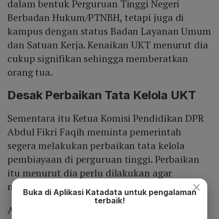
dalam bentuk Perguruan Tinggi Negeri
Berbadan Hukum/PTNBH, tetapi juga di
kampus dengan status Badan Layanan Umum
dan Satuan Kerja. Kenaikan UKT menurut dia
cukup signifikan sehingga memberatkan
orang tua.
Desak Perbaikan Tata Kelola UKT
Sementara itu Ketua Komisi Pendidikan DPR
Abdul Fikri Faqih meminta pemerintah
segera melakukan perbaikan tata kelola
pembiayaan di perguruan tinggi. Perbaikan
itu menurut dia perlu dilakukan agar
×
mahasiswa tidak merasa terbebani.
Buka di Aplikasi Katadata untuk pengalaman
terbaik!
Abdul juga mengingatkan pemerintah untuk