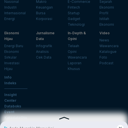
Nasional
Makro
E-Commerce
Sejarah
Industri
Keuangan
Fintech
Ekonomi
Internasional
Bursa
Startup
Profil
Energi
Korporasi
Gadget
Istilah
Teknologi
Ekonomi
Ekonomi
Jurnalisme
In-Depth &
Video
Hijau
Data
Opini
News
Energi Baru
Infografik
Telaah
Wawancara
Ekonomi
Analisis
Opini
Katalogue
Sirkular
Cek Data
Wawancara
Foto
Investasi
Laporan
Podcast
Hijau
Khusus
Info
Indeks
Insight
Center
Databoks
Event
KatadataOto