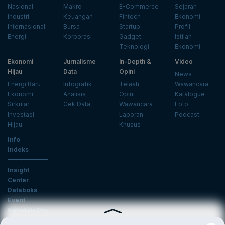
Nasional
Makro
E-Commerce
Sejarah
Industri
Keuangan
Fintech
Ekonomi
Internasional
Bursa
Startup
Profil
Energi
Korporasi
Gadget
Istilah
Teknologi
Ekonomi
Ekonomi
Jurnalisme
In-Depth &
Video
Hijau
Data
Opini
News
Energi Baru
Infografik
Telaah
Wawancara
Ekonomi
Analisis
Opini
Katalogue
Sirkular
Cek Data
Wawancara
Foto
Investasi
Laporan
Podcast
Hijau
Khusus
Info
Indeks
Insight
Center
Databoks
Event
KatadataOto