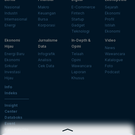
Nasional
Makro
E-Commerce
Sejarah
Industri
Keuangan
Fintech
Ekonomi
Internasional
Bursa
Startup
Profil
Energi
Korporasi
Gadget
Istilah
Teknologi
Ekonomi
Ekonomi
Jurnalisme
In-Depth &
Video
Hijau
Data
Opini
News
Energi Baru
Infografik
Telaah
Wawancara
Ekonomi
Analisis
Opini
Katalogue
Sirkular
Cek Data
Wawancara
Foto
Investasi
Laporan
Podcast
Hijau
Khusus
Info
Indeks
Insight
Center
Databoks
Event
KatadataOto