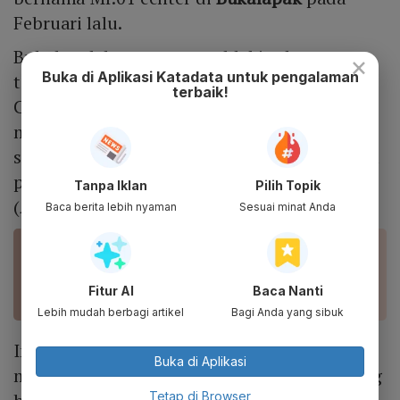
Februari lalu.
Bukalapak langsung memblokir akun
×
Buka di Aplikasi Katadata untuk pengalaman
tersebut saat itu. Head of Corporate
terbaik!
Communications Bukalapak Intan Wibisono
mengatakan, kejadian itu merupakan salah
satu bentuk penipuan (
phishing
). Akun mitra
penjual tersebut dibajak oleh peretas
Tanpa Iklan
Pilih Topik
(
hacker
).
Baca berita lebih nyaman
Sesuai minat Anda
BACA JUGA
Konsumen Ditipu Puluhan Juta, Bukalapak Blokir
Akun Penjual Masker
Fitur AI
Baca Nanti
Lebih mudah berbagi artikel
Bagi Anda yang sibuk
Intan menyarankan, pengguna tidak
Buka di Aplikasi
memberikan data pribadi dan informasi yang
Tetap di Browser