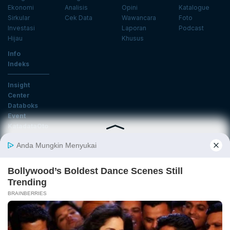
Ekonomi
Analisis
Opini
Katalogue
Sirkular
Cek Data
Wawancara
Foto
Investasi
Laporan
Podcast
Hijau
Khusus
Info
Indeks
Insight
Center
Databoks
Event
KatadataOto
Langganan Newsletter
Email
Daftar
Ikuti Kami