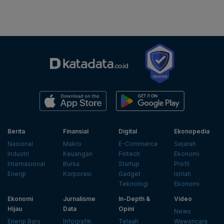
Berita
Finansial
Digital
Ekonopedia
Nasional
Makro
E-Commerce
Sejarah
Industri
Keuangan
Fintech
Ekonomi
Internasional
Bursa
Startup
Profil
Energi
Korporasi
Gadget
Istilah
Teknologi
Ekonomi
Ekonomi
Jurnalisme
In-Depth &
Video
Hijau
Data
Opini
News
Energi Baru
Infografik
Telaah
Wawancara