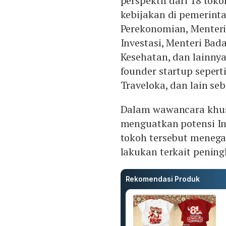
perspektif dari 18 tok
kebijakan di pemerinta
Perekonomian, Menteri
Investasi, Menteri Bad
Kesehatan, dan lainnya
founder startup sepert
Traveloka, dan lain se
Dalam wawancara khusu
menguatkan potensi In
tokoh tersebut menega
lakukan terkait pening
Rekomendasi Produk