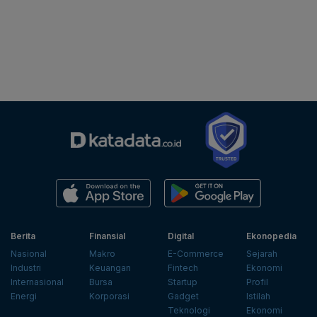
Berita
Finansial
Digital
Ekonopedia
Nasional
Makro
E-Commerce
Sejarah
Industri
Keuangan
Fintech
Ekonomi
Internasional
Bursa
Startup
Profil
Energi
Korporasi
Gadget
Istilah
Teknologi
Ekonomi