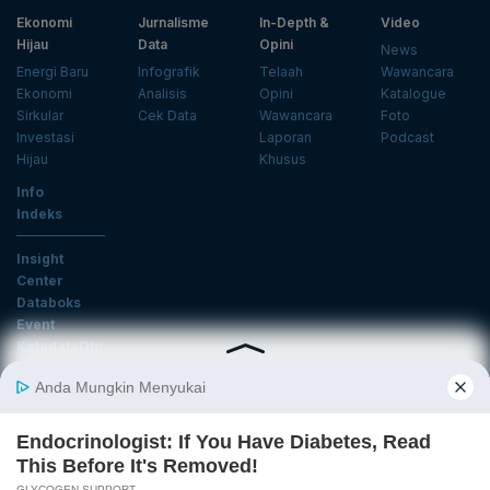
Ekonomi
Jurnalisme
In-Depth &
Video
Hijau
Data
Opini
News
Energi Baru
Infografik
Telaah
Wawancara
Ekonomi
Analisis
Opini
Katalogue
Sirkular
Cek Data
Wawancara
Foto
Investasi
Laporan
Podcast
Hijau
Khusus
Info
Indeks
Insight
Center
Databoks
Event
KatadataOto
Langganan Newsletter
Email
Daftar