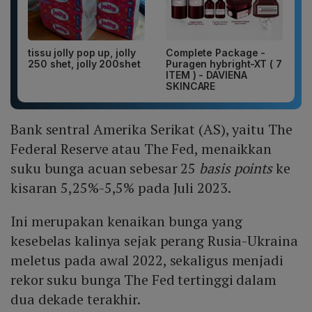
tissu jolly pop up, jolly
Complete Package -
250 shet, jolly 200shet
Puragen hybright-XT ( 7
ITEM ) - DAVIENA
SKINCARE
Bank sentral Amerika Serikat (AS), yaitu The
Federal Reserve atau The Fed, menaikkan
suku bunga acuan sebesar 25
basis points
ke
kisaran 5,25%-5,5% pada Juli 2023.
Ini merupakan kenaikan bunga yang
kesebelas kalinya sejak perang Rusia-Ukraina
meletus pada awal 2022, sekaligus menjadi
rekor suku bunga The Fed tertinggi dalam
dua dekade terakhir.