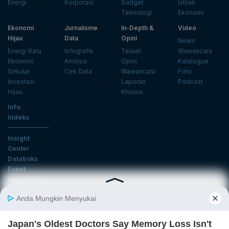
Energi
Korporasi
Gadget
Istilah
Teknologi
Ekonomi
Ekonomi
Jurnalisme
In-Depth &
Video
Hijau
Data
Opini
News
Energi Baru
Infografik
Telaah
Wawancara
Ekonomi
Analisis
Opini
Katalogue
Sirkular
Cek Data
Wawancara
Foto
Investasi
Laporan
Podcast
Hijau
Khusus
Info
Indeks
Insight
Center
Databoks
Event
KatadataOto
Langganan Newsletter
Email
Daftar