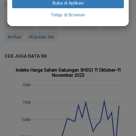
Buka di Aplikasi
Editor:
Tia Dwitiani Komalasari
Tetap di Browser
#Wall Street
#Saham
#Amerika Serikat
#The Fed
#Inflasi
#Update Me
CEK JUGA DATA INI