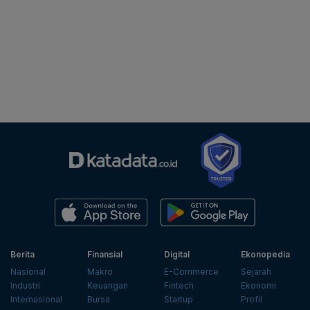
Berita
Finansial
Digital
Ekonopedia
Nasional
Makro
E-Commerce
Sejarah
Industri
Keuangan
Fintech
Ekonomi
Internasional
Bursa
Startup
Profil