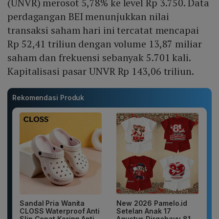
(UNVR) merosot 5,78% ke level Rp 3.750. Data
perdagangan BEI menunjukkan nilai
transaksi saham hari ini tercatat mencapai
Rp 52,41 triliun dengan volume 13,87 miliar
saham dan frekuensi sebanyak 5.701 kali.
Kapitalisasi pasar UNVR Rp 143,06 triliun.
Rekomendasi Produk
Sandal Pria Wanita
New 2026 Pamelo.id
CLOSS Waterproof Anti
Setelan Anak 17
Slip Cepat Kering Anti...
Agustus Dirgahayu 81