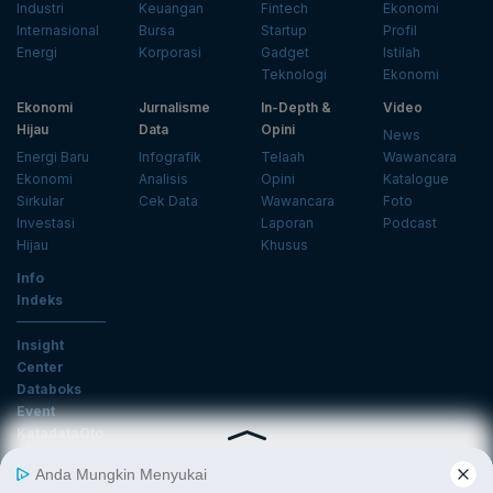
Industri
Keuangan
Fintech
Ekonomi
Internasional
Bursa
Startup
Profil
Energi
Korporasi
Gadget
Istilah
Teknologi
Ekonomi
Ekonomi
Jurnalisme
In-Depth &
Video
Hijau
Data
Opini
News
Energi Baru
Infografik
Telaah
Wawancara
Ekonomi
Analisis
Opini
Katalogue
Sirkular
Cek Data
Wawancara
Foto
Investasi
Laporan
Podcast
Hijau
Khusus
Info
Indeks
Insight
Center
Databoks
Event
KatadataOto