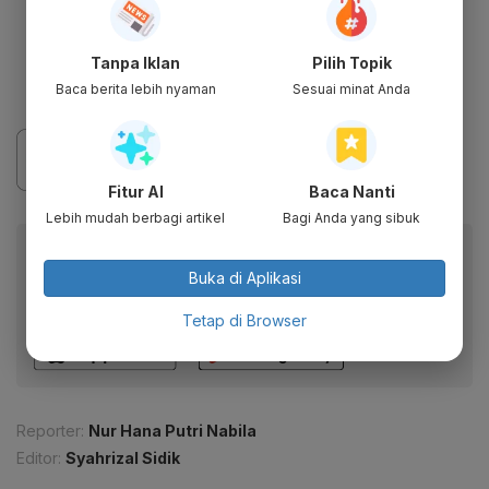
Tanpa Iklan
Pilih Topik
Baca berita lebih nyaman
Sesuai minat Anda
Fitur AI
Baca Nanti
Lebih mudah berbagi artikel
Bagi Anda yang sibuk
Baca artikel ini lewat aplikasi mobile.
Buka di Aplikasi
Dapatkan pengalaman membaca lebih nyaman dan nikmati
fitur menarik lainnya lewat aplikasi mobile Katadata.
Tetap di Browser
Reporter:
Nur Hana Putri Nabila
Editor:
Syahrizal Sidik