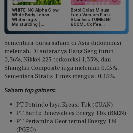
WHITE INC Alpha Glow
Botol Gelas Minum
White Body Lotion
Lucu Vacuum Flask
Whitening &
Stainless TUMBLER
Moisturizing |...
900ML Coffee...
Sementara bursa saham di Asia didominasi
melemah. Di antaranya Hang Seng turun
0,36%, Nikkei 225 terkoreksi 1,33%, dan
Shanghai Composite juga melemah 0,05%.
Sementara Straits Times menguat 0,15%.
Saham
top gainers
:
PT Petrindo Jaya Kreasi Tbk (CUAN)
PT Barito Renewables Energy Tbk (BREN)
PT Pertamina Geothermal Energy Tbl
(PGEO)