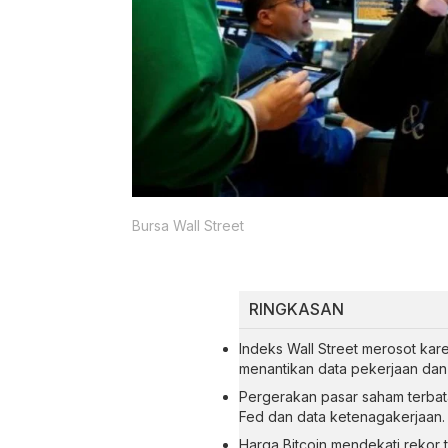
Bursa Wall Street
RINGKASAN
Indeks Wall Street merosot kare
menantikan data pekerjaan da
Pergerakan pasar saham terbata
Fed dan data ketenagakerjaan.
Harga Bitcoin mendekati rekor t