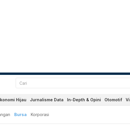
konomi Hijau
Jurnalisme Data
In-Depth & Opini
Otomotif
V
angan
Bursa
Korporasi