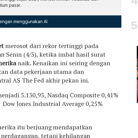
tum pasar.
 dengan menggunakan AI
et
merosot dari rekor tertinggi pada
Senin (4/3), ketika imbal hasil surat
erika
naik. Kenaikan ini seiring dengan
kan data pekerjaan utama dan
al AS The Fed akhir pekan ini.
enjadi 5.130,95, Nasdaq Composite 0,41%
 Dow Jones Industrial Average 0,25%
merika itu berjuang mendapatkan
perdagangan, tetapi kehilangan