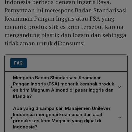
Indonesia berbeda dengan Inggris Raya.
Pernyataan ini merespons Badan Standarisasi
Keamanan Pangan Inggris atau FSA yang
menarik produk stik es krim tersebut karena
mengandung plastik dan logam dan sehingga
tidak aman untuk dikonsumsi
FAQ
Mengapa Badan Standarisasi Keamanan
Pangan Inggris (FSA) menarik kembali produk
•
es krim Magnum Almond di pasar Inggris dan
Irlandia?
FSA menarik kembali Magnum Almond karena hasil uji
Apa yang disampaikan Manajemen Unilever
menemukan adanya kontaminasi plastik dan logam di
Indonesia mengenai keamanan dan asal
•
dalam stik es krim, sehingga dianggap tidak aman untuk
produksi es krim Magnum yang dijual di
dikonsumsi.
Indonesia?