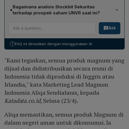
Manajemen menegaskan bahwa semua produk
Bagaimana analisis Stockbit Sekuritas
•
Magnum yang didistribusikan di Indonesia tidak
terhadap prospek saham UNVR saat ini?
diproduksi di Inggris atau Irlandia, diproduksi dengan
Analis Edi Chandren menyatakan bahwa saham UNVR
standar tertinggi, mematuhi peraturan
Ask
telah turun sekitar 42% dalam setahun, valuasinya
perundang‑undangan, serta telah mendapatkan izin
mencapai 17,0 kali 1‑Year Forward P/E dan dianggap
edar dari Badan Pengawas Obat dan Makanan
belum menarik mengingat pertumbuhan yang lemah. Ia
(BPOM), sehingga aman dikonsumsi.
!
FAQ ini dihasilkan dengan menggunakan AI
merekomendasikan pendekatan "wait and see" dan
menilai belum menjadi waktu yang tepat untuk membeli
"Kami tegaskan, semua produk magnum yang
saham tersebut.
dijual dan didistribusikan secara resmi di
Indonesia tidak diproduksi di Inggris atau
Irlandia," kata Marketing Lead Magnum
Indonesia Aliqa Sendialaras, kepada
Katadata.co.id
, Selasa (23/4).
Aliqa memastikan, semua produk Magnum di
dalam negeri aman untuk dikonsumsi. Ia