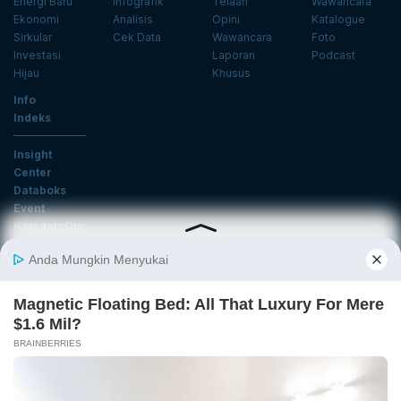
Energi Baru
Infografik
Telaah
Wawancara
Ekonomi
Analisis
Opini
Katalogue
Sirkular
Cek Data
Wawancara
Foto
Investasi
Laporan
Podcast
Hijau
Khusus
Info
Indeks
Insight
Center
Databoks
Event
KatadataOto
Langganan Newsletter
Email
Daftar
Ikuti Kami