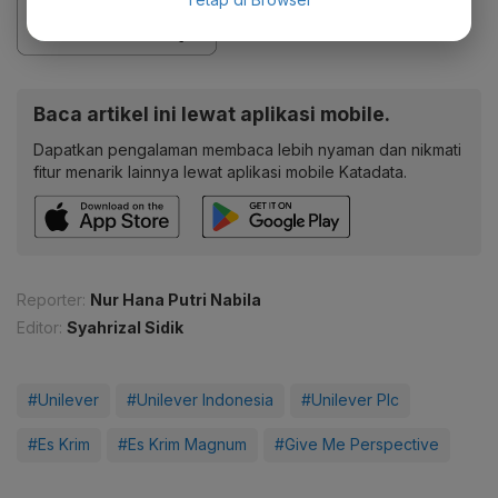
Baca artikel ini lewat aplikasi mobile.
Dapatkan pengalaman membaca lebih nyaman dan nikmati
fitur menarik lainnya lewat aplikasi mobile Katadata.
Reporter:
Nur Hana Putri Nabila
Editor:
Syahrizal Sidik
#Unilever
#Unilever Indonesia
#Unilever Plc
#Es Krim
#Es Krim Magnum
#Give Me Perspective