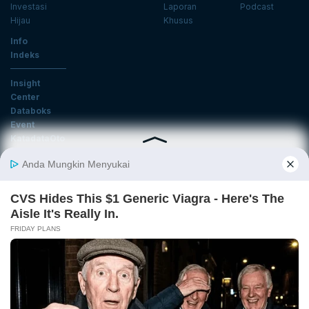
Investasi
Laporan
Podcast
Hijau
Khusus
Info
Indeks
Insight
Center
Databoks
Event
KatadataOto
Langganan Newsletter
Email
Daftar
Ikuti Kami
Tentang Katadata
Advertising
Karier
Pedoman Media Siber
Kebijakan Privasi
Disclaimer
Hubungi Kami