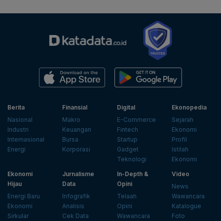
Berita
Finansial
Digital
Ekonopedia
Nasional
Makro
E-Commerce
Sejarah
Industri
Keuangan
Fintech
Ekonomi
Internasional
Bursa
Startup
Profil
Energi
Korporasi
Gadget
Istilah
Teknologi
Ekonomi
Ekonomi
Jurnalisme
In-Depth &
Video
Hijau
Data
Opini
News
Energi Baru
Infografik
Telaah
Wawancara
Ekonomi
Analisis
Opini
Katalogue
Sirkular
Cek Data
Wawancara
Foto