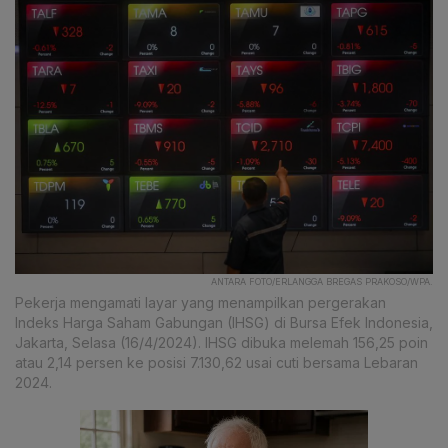
ANTARA FOTO/ERLANGGA BREGAS PRAKOSO/WPA.
Pekerja mengamati layar yang menampilkan pergerakan
Indeks Harga Saham Gabungan (IHSG) di Bursa Efek Indonesia,
Jakarta, Selasa (16/4/2024). IHSG dibuka melemah 156,25 poin
atau 2,14 persen ke posisi 7.130,62 usai cuti bersama Lebaran
2024.