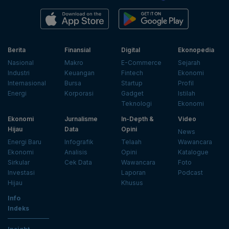
Berita
Finansial
Digital
Ekonopedia
Nasional
Makro
E-Commerce
Sejarah
Industri
Keuangan
Fintech
Ekonomi
Internasional
Bursa
Startup
Profil
Energi
Korporasi
Gadget
Istilah
Teknologi
Ekonomi
Ekonomi
Jurnalisme
In-Depth &
Video
Hijau
Data
Opini
News
Energi Baru
Infografik
Telaah
Wawancara
Ekonomi
Analisis
Opini
Katalogue
Sirkular
Cek Data
Wawancara
Foto
Investasi
Laporan
Podcast
Hijau
Khusus
Info
Indeks