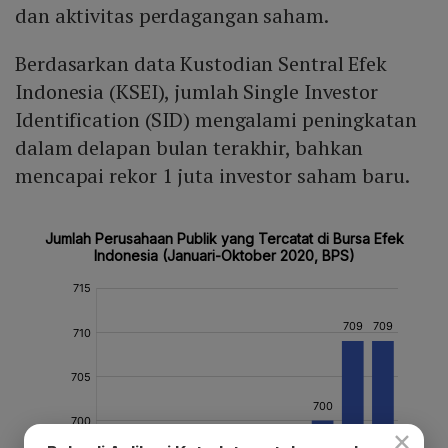
dan aktivitas perdagangan saham.
Berdasarkan data Kustodian Sentral Efek
Indonesia (KSEI), jumlah Single Investor
Identification (SID) mengalami peningkatan
dalam delapan bulan terakhir, bahkan
mencapai rekor 1 juta investor saham baru.
×