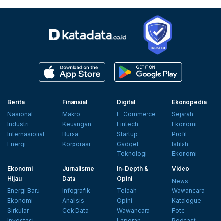
Berita
Finansial
Digital
Ekonopedia
Nasional
Makro
E-Commerce
Sejarah
Industri
Keuangan
Fintech
Ekonomi
Internasional
Bursa
Startup
Profil
Energi
Korporasi
Gadget
Istilah
Teknologi
Ekonomi
Ekonomi
Jurnalisme
In-Depth &
Video
Hijau
Data
Opini
News
Energi Baru
Infografik
Telaah
Wawancara
Ekonomi
Analisis
Opini
Katalogue
Sirkular
Cek Data
Wawancara
Foto
Investasi
Laporan
Podcast