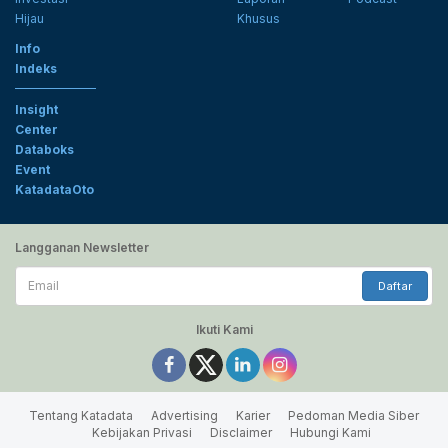
Hijau
Khusus
Info
Indeks
Insight
Center
Databoks
Event
KatadataOto
Langganan Newsletter
Email
Daftar
Ikuti Kami
Tentang Katadata
Advertising
Karier
Pedoman Media Siber
Kebijakan Privasi
Disclaimer
Hubungi Kami