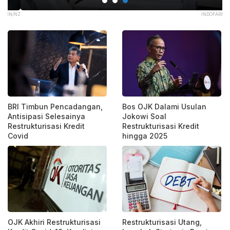
/NZ
INDOFARMA.ID
BRI Timbun Pencadangan,
Bos OJK Dalami Usulan
Antisipasi Selesainya
Jokowi Soal
Restrukturisasi Kredit
Restrukturisasi Kredit
Covid
hingga 2025
OJK Akhiri Restrukturisasi
Restrukturisasi Utang,