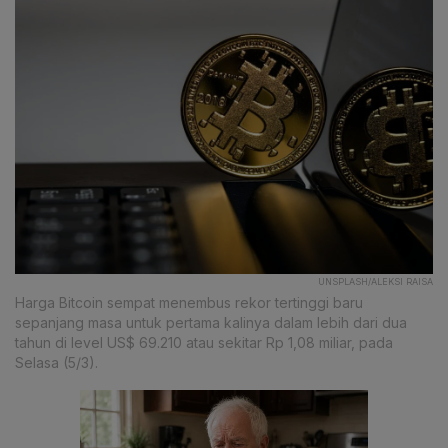
UNSPLASH/ALEKSI RAISA
Harga Bitcoin sempat menembus rekor tertinggi baru
sepanjang masa untuk pertama kalinya dalam lebih dari dua
tahun di level US$ 69.210 atau sekitar Rp 1,08 miliar, pada
Selasa (5/3).