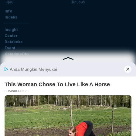
Hijau
Khusus
Info
Indeks
Insight
Center
Databoks
Event
KatadataOto
Langganan Newsletter
Email
Daftar
Ikuti Kami
Tentang Katadata
Advertising
Karier
Pedoman Media Siber
Kebijakan Privasi
Disclaimer
Hubungi Kami
©2026 Katadata. Hak cipta dilindungi Undang-undang.