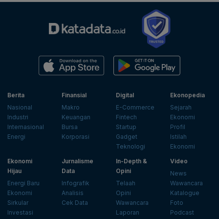
Berita
Finansial
Digital
Ekonopedia
Nasional
Makro
E-Commerce
Sejarah
Industri
Keuangan
Fintech
Ekonomi
Internasional
Bursa
Startup
Profil
Energi
Korporasi
Gadget
Istilah
Teknologi
Ekonomi
Ekonomi
Jurnalisme
In-Depth &
Video
Hijau
Data
Opini
News
Energi Baru
Infografik
Telaah
Wawancara
Ekonomi
Analisis
Opini
Katalogue
Sirkular
Cek Data
Wawancara
Foto
Investasi
Laporan
Podcast