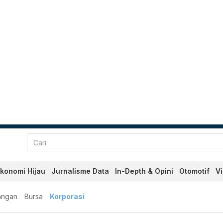
konomi Hijau
Jurnalisme Data
In-Depth & Opini
Otomotif
V
angan
Bursa
Korporasi