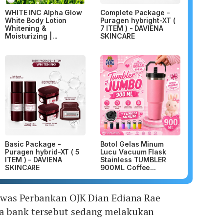
WHITE INC Alpha Glow
Complete Package -
White Body Lotion
Puragen hybright-XT (
Whitening &
7 ITEM ) - DAVIENA
Moisturizing |...
SKINCARE
Basic Package -
Botol Gelas Minum
Puragen hybrid-XT ( 5
Lucu Vacuum Flask
ITEM ) - DAVIENA
Stainless TUMBLER
SKINCARE
900ML Coffee...
awas Perbankan OJK Dian Ediana Rae
 bank tersebut sedang melakukan