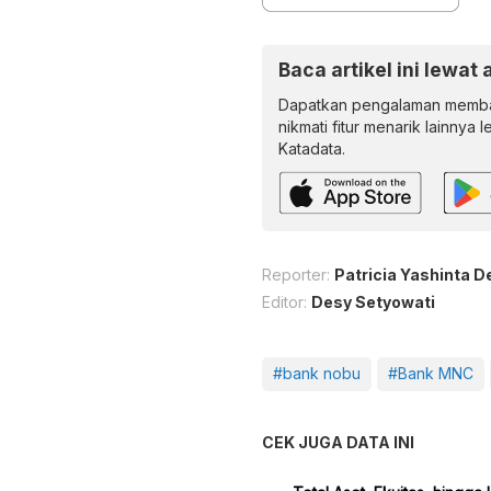
Baca artikel ini lewat 
Dapatkan pengalaman memba
nikmati fitur menarik lainnya 
Katadata.
Reporter:
Patricia Yashinta D
Editor:
Desy Setyowati
#bank nobu
#Bank MNC
CEK JUGA DATA INI