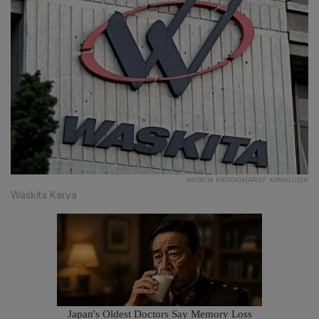
WASKITA KATADATA|ARIEF KAMALUDIN
Waskita Karya