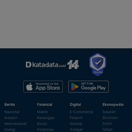
Berita
Finansial
Digital
Ekonopedia
Nasional
Makro
E-Commerce
Sejarah
Industri
Keuangan
Fintech
Ekonomi
Internasional
Bursa
Startup
Profil
Energi
Korporasi
Gadget
Istilah