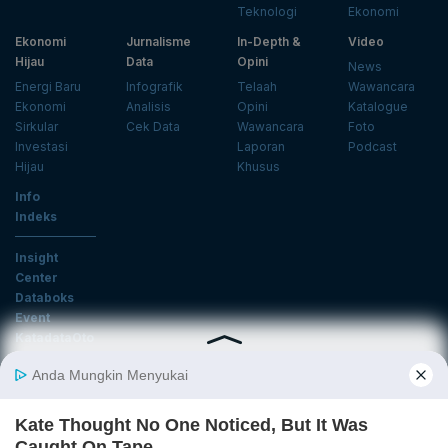
Teknologi
Ekonomi
Ekonomi
Jurnalisme
In-Depth &
Video
Hijau
Data
Opini
News
Energi Baru
Infografik
Telaah
Wawancara
Ekonomi
Analisis
Opini
Katalogue
Sirkular
Cek Data
Wawancara
Foto
Investasi
Laporan
Podcast
Hijau
Khusus
Info
Indeks
Insight
Center
Databoks
Event
KatadataOto
Langganan Newsletter
Email
Daftar