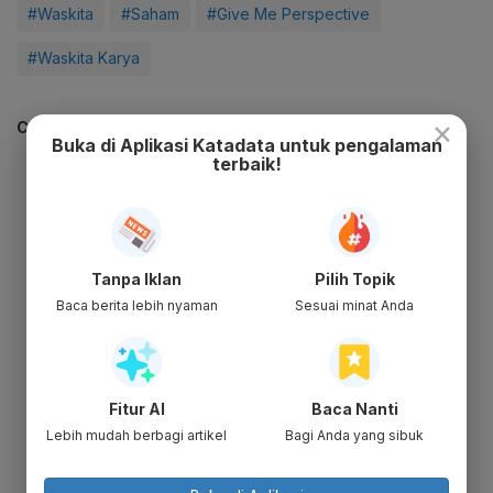
#Waskita
#Saham
#Give Me Perspective
#Waskita Karya
×
CEK JUGA DATA INI
Buka di Aplikasi Katadata untuk pengalaman
terbaik!
Tanpa Iklan
Pilih Topik
Baca berita lebih nyaman
Sesuai minat Anda
Fitur AI
Baca Nanti
Lebih mudah berbagi artikel
Bagi Anda yang sibuk