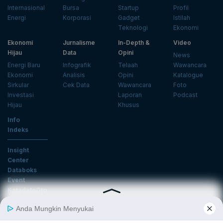
Internasional
Bursa
Startup
Profil
Energi
Korporasi
Gadget
Istilah
Teknologi
Ekonomi
Ekonomi
Jurnalisme
In-Depth &
Video
Hijau
Data
Opini
News
Energi Baru
Infografik
Telaah
Wawancara
Ekonomi
Analisis
Opini
Katalogue
Sirkular
Cek Data
Wawancara
Foto
Investasi
Laporan
Podcast
Hijau
Khusus
Info
Indeks
Insight
Center
Databoks
Event
KatadataOto
Langganan Newsletter