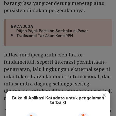
barang/jasa yang cenderung menetap atau
persisten di dalam pergerakannya.
BACA JUGA
Ditjen Pajak Pastikan Sembako di Pasar
Tradisional Tak Akan Kena PPN
Inflasi ini dipengaruhi oleh faktor
fundamental, seperti interaksi permintaan-
penawaran, lalu lingkungan eksternal seperti
nilai tukar, harga komoditi internasional, dan
inflasi mitra dagang sehingga sering
digunakan untuk melihat gambaran daya beli
×
masyarakat.
Buka di Aplikasi Katadata untuk pengalaman
terbaik!
"Inflasi inti Mei 2021 melampaui 2020. Inflasi