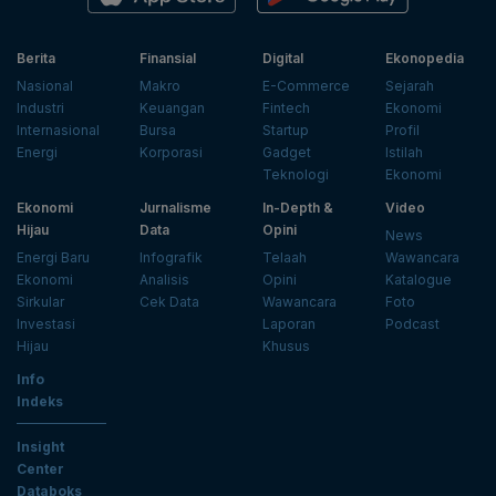
Berita
Finansial
Digital
Ekonopedia
Nasional
Makro
E-Commerce
Sejarah
Industri
Keuangan
Fintech
Ekonomi
Internasional
Bursa
Startup
Profil
Energi
Korporasi
Gadget
Istilah
Teknologi
Ekonomi
Ekonomi
Jurnalisme
In-Depth &
Video
Hijau
Data
Opini
News
Energi Baru
Infografik
Telaah
Wawancara
Ekonomi
Analisis
Opini
Katalogue
Sirkular
Cek Data
Wawancara
Foto
Investasi
Laporan
Podcast
Hijau
Khusus
Info
Indeks
Insight
Center
Databoks