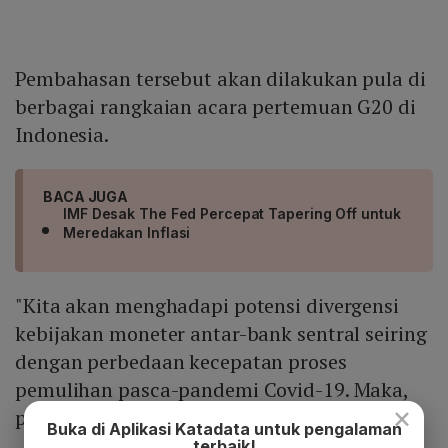
Pembahasan tersebut akan dilakukan pula di
berbagai rangkaian acara pertemuan G20 di
Indonesia.
BACA JUGA
IMF Desak The Fed Percepat Tapering Off untuk
Meredakan Inflasi
"Kita akan menghadapi potensi divergensi
kebijakan moneter antar-bank sentral seiring
dengan perbedaan kecepatan proses
pemulihan pasca-pandemi Covid-19. Maka,
×
penting untuk dibahas," katanya.
Buka di Aplikasi Katadata untuk pengalaman
terbaik!