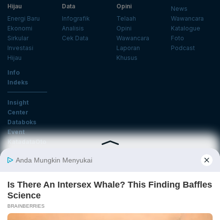
Hijau
Data
Opini
News
Energi Baru
Infografik
Telaah
Wawancara
Ekonomi
Analisis
Opini
Katalogue
Sirkular
Cek Data
Wawancara
Foto
Investasi
Laporan
Podcast
Hijau
Khusus
Info
Indeks
Insight
Center
Databoks
Event
KatadataOto
Langganan Newsletter
Email
Daftar
Ikuti Kami