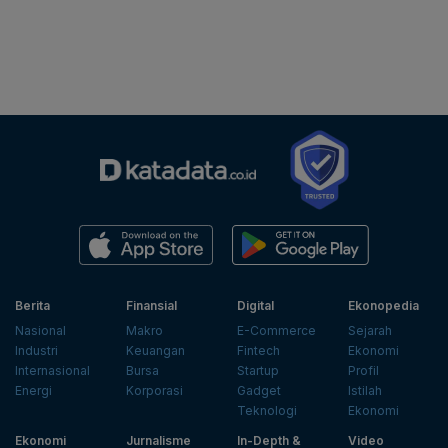
Berita
Finansial
Digital
Ekonopedia
Nasional
Makro
E-Commerce
Sejarah
Industri
Keuangan
Fintech
Ekonomi
Internasional
Bursa
Startup
Profil
Energi
Korporasi
Gadget
Istilah
Teknologi
Ekonomi
Ekonomi
Jurnalisme
In-Depth &
Video