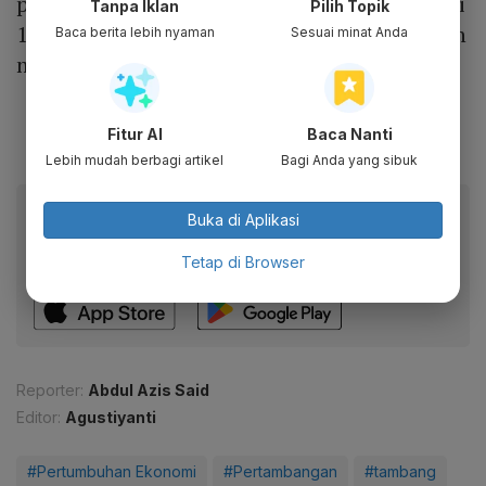
pengolahan melesat 19,6% disusul konstruksi
Tanpa Iklan
Pilih Topik
16,8% dan penyediaan akomodasi dan makan
Baca berita lebih nyaman
Sesuai minat Anda
minum sebesar 13,46%.
Fitur AI
Baca Nanti
Lebih mudah berbagi artikel
Bagi Anda yang sibuk
Baca artikel ini lewat aplikasi mobile.
Buka di Aplikasi
Dapatkan pengalaman membaca lebih nyaman dan nikmati
Tetap di Browser
fitur menarik lainnya lewat aplikasi mobile Katadata.
Reporter:
Abdul Azis Said
Editor:
Agustiyanti
#Pertumbuhan Ekonomi
#Pertambangan
#tambang