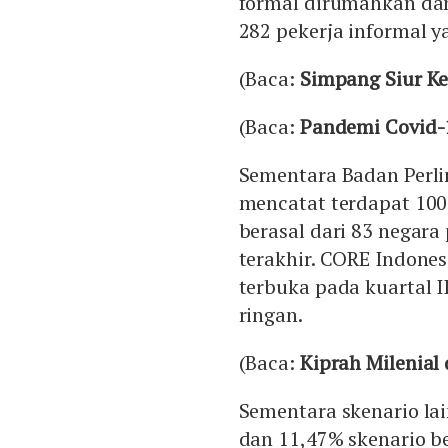
formal dirumahkan dan 
282 pekerja informal 
(Baca:
Simpang Siur K
(Baca:
Pandemi Covid-1
Sementara Badan Perli
mencatat terdapat 100
berasal dari 83 negara
terakhir. CORE Indone
terbuka pada kuartal 
ringan.
(Baca:
Kiprah Milenial
Sementara skenario la
dan 11,47% skenario be