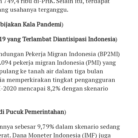
749,4 ribu di-PHK. Selain itu, terdapat
yang usahanya terganggu.
ebijakan Kala Pandemi
)
9 yang Terlambat Diantisipasi Indonesia
)
ndungan Pekerja Migran Indonesia (BP2MI)
.094 pekerja migran Indonesia (PMI) yang
 pulang ke tanah air dalam tiga bulan
sia memperkirakan tingkat pengangguran
II-2020 mencapai 8,2% dengan skenario
 di Pucuk Pemerintahan
)
innya sebesar 9,79% dalam skenario sedang
rat. Dana Moneter Indonesia (IMF) juga