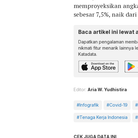
memproyeksikan angka
sebesar 7,5%, naik dar
Baca artikel ini lewat 
Dapatkan pengalaman memba
nikmati fitur menarik lainnya 
Katadata.
Editor:
Aria W. Yudhistira
#Infografik
#Covid-19
#
#Tenaga Kerja Indonesia
#
CEK JUGA DATA INI