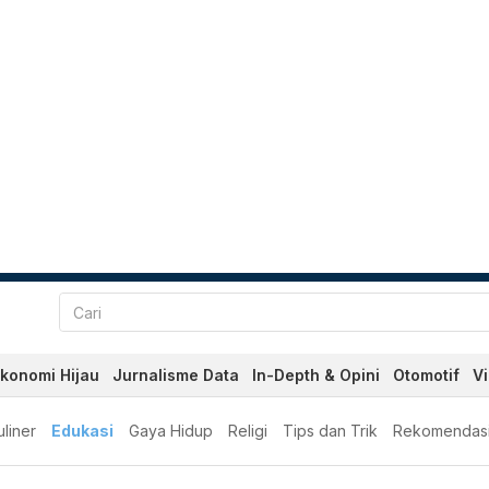
konomi Hijau
Jurnalisme Data
In-Depth & Opini
Otomotif
V
liner
Edukasi
Gaya Hidup
Religi
Tips dan Trik
Rekomendas