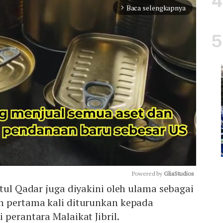
Baca selengkapnya
arrow_forward_ios
Powered by 
GliaStudios
atul Qadar juga diyakini oleh ulama sebagai
n pertama kali diturunkan kepada
Mute
 perantara Malaikat Jibril.