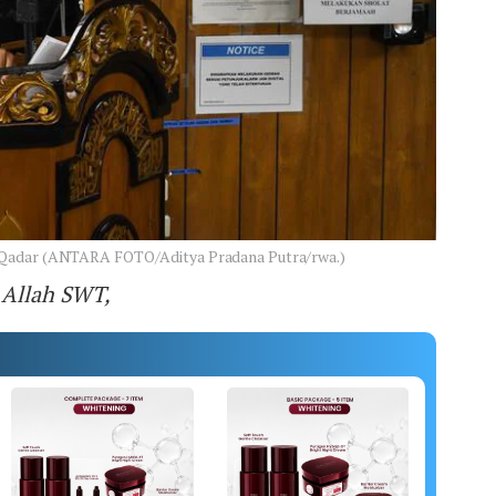
 Qadar (ANTARA FOTO/Aditya Pradana Putra/rwa.)
 Allah SWT,