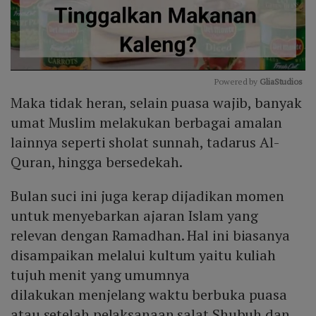
Powered by 
GliaStudios
Maka tidak heran, selain puasa wajib, banyak
Mute
umat Muslim melakukan berbagai amalan
lainnya seperti sholat sunnah, tadarus Al-
Quran, hingga bersedekah.
Bulan suci ini juga kerap dijadikan momen
untuk menyebarkan ajaran Islam yang
relevan dengan Ramadhan. Hal ini biasanya
disampaikan melalui kultum yaitu kuliah
tujuh menit yang umumnya
dilakukan menjelang waktu berbuka puasa
atau setelah pelaksanaan salat Shubuh dan