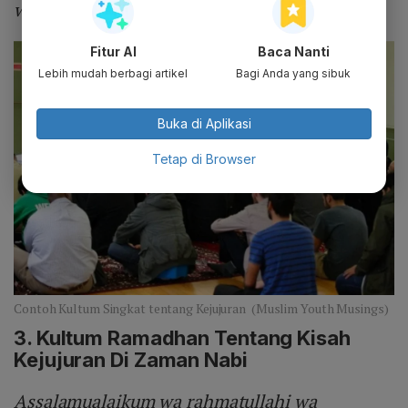
warahmatullahi wabarakatuh.
Fitur AI
Baca Nanti
Lebih mudah berbagi artikel
Bagi Anda yang sibuk
Buka di Aplikasi
Tetap di Browser
Contoh Kultum Singkat tentang Kejujuran (Muslim Youth Musings)
3. Kultum Ramadhan Tentang
Kisah
Kejujuran Di Zaman Nabi
Assalamualaikum wa rahmatullahi wa