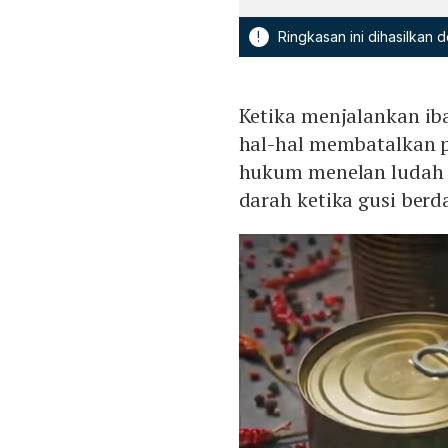
!
Ringkasan ini dihasilkan
Ketika menjalankan ib
hal-hal membatalkan p
hukum menelan ludah 
darah ketika gusi berd