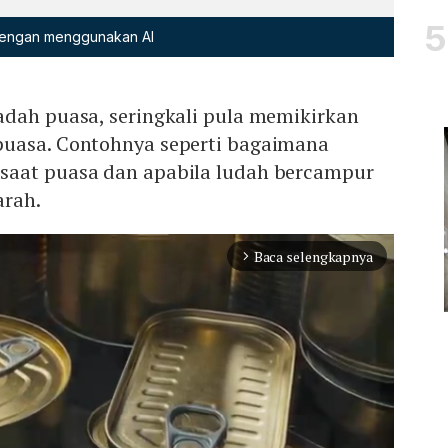
 dengan menggunakan AI
adah puasa, seringkali pula memikirkan
uasa. Contohnya seperti bagaimana
saat puasa dan apabila ludah bercampur
arah.
Baca selengkapnya
arrow_forward_ios