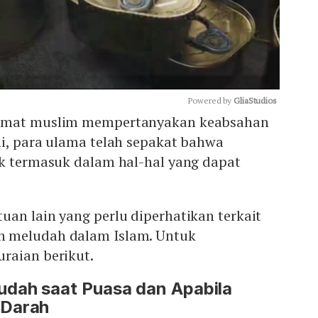
Powered by 
GliaStudios
 umat muslim mempertanyakan keabsahan
ni, para ulama telah sepakat bahwa
Mute
ak termasuk dalam hal-hal yang dapat
an lain yang perlu diperhatikan terkait
 meludah dalam Islam. Untuk
raian berikut.
dah saat Puasa dan Apabila
 Darah