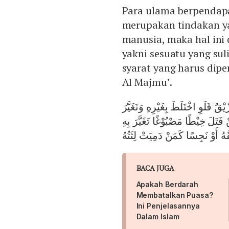
Para ulama berpendapa
merupakan tindakan ya
manusia, maka hal ini d
yakni sesuatu yang sul
syarat yang harus dip
Al Majmu’.
ْقُ فَلَوِ اخْتَلَطَ بِغَيْرِهِ وَتَغَيَّرَ
 فَتَلَ خِيْطًا مَصْبُوْغًا تَغَيَّرَ بِهِ
ُهُ أَوْ نَجِسًا كَمَنْ دَمِيَتْ لِثَتُهُ
BACA JUGA
Apakah Berdarah
Membatalkan Puasa?
Ini Penjelasannya
Dalam Islam