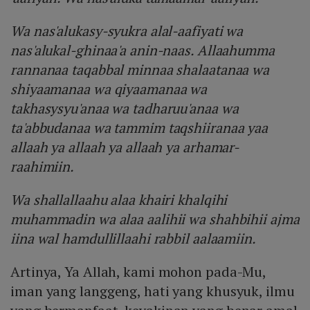
Wa nas'alukasy-syukra alal-aafiyati wa
nas'alukal-ghinaa'a anin-naas. Allaahumma
rannanaa taqabbal minnaa shalaatanaa wa
shiyaamanaa wa qiyaamanaa wa
takhasysyu'anaa wa tadharuu'anaa wa
ta'abbudanaa wa tammim taqshiiranaa yaa
allaah ya allaah ya allaah ya arhamar-
raahimiin.
Wa shallallaahu alaa khairi khalqihi
muhammadin wa alaa aalihii wa shahbihii ajma
iina wal hamdullillaahi rabbil aalaamiin.
Artinya, Ya Allah, kami mohon pada-Mu,
iman yang langgeng, hati yang khusyuk, ilmu