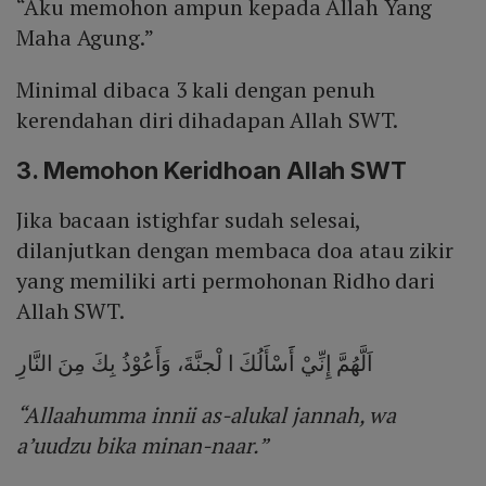
“Aku memohon ampun kepada Allah Yang
Maha Agung.”
Minimal dibaca 3 kali dengan penuh
kerendahan diri dihadapan Allah SWT.
3. Memohon Keridhoan Allah SWT
Jika bacaan istighfar sudah selesai,
dilanjutkan dengan membaca doa atau zikir
yang memiliki arti permohonan Ridho dari
Allah SWT.
اَلَّهُمَّ إِنِّيْ أََسْأَلُكَ ا لْجنَّةَ، وَأَعُوْذُ بِكَ مِنَ النَّارِ
“Allaahumma innii as-alukal jannah, wa
a’uudzu bika minan-naar.”