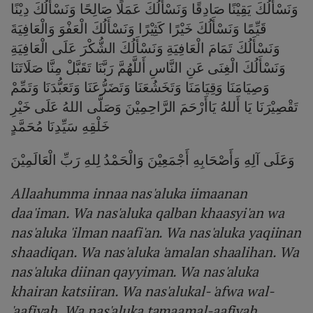
وَنَسْأَلُكَ يَقِيْنًا صَادِقًا وَنَسْأَلُكَ عَمَلًا صَالِحًا وَنَسْأَلُكَ دِيْنًا
قَيِّمًا وَنَسْأَلُكَ خَيْرًا كَثِيْرًا وَنَسْأَلُكَ الْعَفْوَ وَالْعَافِيَةَ
وَنَسْأَلُكَ تَمَامَ الْعَافِيَةِ وَنَسْأَلُكَ الشُّكْرَ عَلَى الْعَافِيَةِ
وَنَسْأَلُكَ الْغِنَى عَنِ النَّاسِ أَللَّهُمَّ رَبَّنَا تَقَبَّلْ مِنَّا صَلَاتَنَا
وَصِيَامَنَا وَقِيَامَنَا وَتَخَشُعَنَا وَتَضَرُّعَنَا وَتَعَبُّدَنَا وَتَمِّمْ
تَقْصِيْرَنَا يَا أَللهُ يَاأَرْحَمَ الرَّاحِمِيْنَ وَصَلَّى اللهُ عَلَى خَيْرِ
خَلْقِهِ سَيِّدِنَا مُحَمَّدٍ
وَعَلَى آلِهِ وَأَصْحَابِهِ أَجْمَعِيْنَ وَالْحَمْدُ لِلهِ رَبِّ الْعَالَمِيْنَ
Allaahumma innaa nas'aluka iimaanan
daa'iman. Wa nas'aluka qalban khaasyi'an wa
nas'aluka 'ilman naafi'an. Wa nas'aluka yaqiinan
shaadiqan. Wa nas'aluka 'amalan shaalihan. Wa
nas'aluka diinan qayyiman. Wa nas'aluka
khairan katsiiran. Wa nas'alukal- 'afwa wal-
'aafiyah. Wa nas'aluka tamaamal-aafiyah.