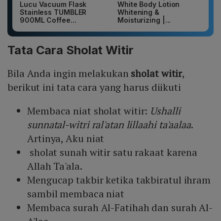
Lucu Vacuum Flask
White Body Lotion
Stainless TUMBLER
Whitening &
900ML Coffee...
Moisturizing |...
Tata Cara Sholat Witir
Bila Anda ingin melakukan
sholat witir
,
berikut ini tata cara yang harus diikuti
Membaca niat sholat witir:
Ushalli
sunnatal-witri ral'atan lillaahi ta'aalaa
.
Artinya, Aku niat
sholat sunah witir satu rakaat karena
Allah Ta'ala.
Mengucap takbir ketika takbiratul ihram
sambil membaca niat
Membaca surah Al-Fatihah dan surah Al-