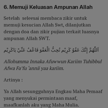
6. Memuji Keluasan Ampunan Allah
Setelah seleesai membaca zikir untuk
memuji kesucian Allah Swt, dilanjutkan
dengan doa dan zikir pujian terkait luasnya
ampunan Allah SWT.
اَللّٰهُمَّ إِنَّكَ عَفُوٌ كَرِيْم تُحِبُّ الْعَفْوَ فَاعْفُ عَنِّيْ يَاكَرِيْم
Allohumma Innaka Afuwwun Kariim Tuhibbul
Afwa Fa’fu ‘annii yaa kariim.
Artinya :
Ya Allah sesungguhnya Engkau Maha Pemaaf
yang menyukai permintaan maaf,
maafkanlah aku yang Maha Mulia.