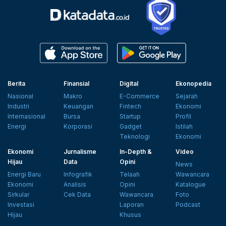
Berita
Finansial
Digital
Ekonopedia
Nasional
Makro
E-Commerce
Sejarah
Industri
Keuangan
Fintech
Ekonomi
Internasional
Bursa
Startup
Profil
Energi
Korporasi
Gadget
Istilah
Teknologi
Ekonomi
Ekonomi
Jurnalisme
In-Depth &
Video
Hijau
Data
Opini
News
Energi Baru
Infografik
Telaah
Wawancara
Ekonomi
Analisis
Opini
Katalogue
Sirkular
Cek Data
Wawancara
Foto
Investasi
Laporan
Podcast
Hijau
Khusus