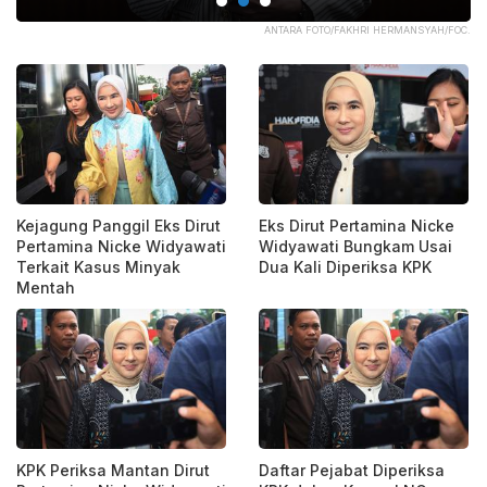
OC.
ANTARA FOTO/FAKHRI HERMANSYAH/FOC.
Kejagung Panggil Eks Dirut
Eks Dirut Pertamina Nicke
Pertamina Nicke Widyawati
Widyawati Bungkam Usai
Terkait Kasus Minyak
Dua Kali Diperiksa KPK
Mentah
KPK Periksa Mantan Dirut
Daftar Pejabat Diperiksa