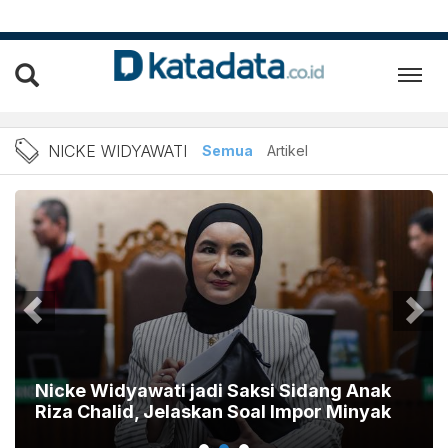
Berita Nicke Widyawati Te
NICKE WIDYAWATI
Semua
Artikel
Nicke Widyawati jadi Saksi Sidang Anak
Riza Chalid, Jelaskan Soal Impor Minyak