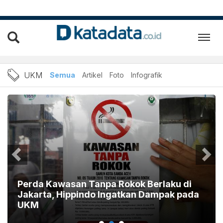
UKM: Berita Usaha Kecil 
UKM
Semua
Artikel
Foto
Infografik
Perda Kawasan Tanpa Rokok Berlaku di
Jakarta, Hippindo Ingatkan Dampak pada
UKM