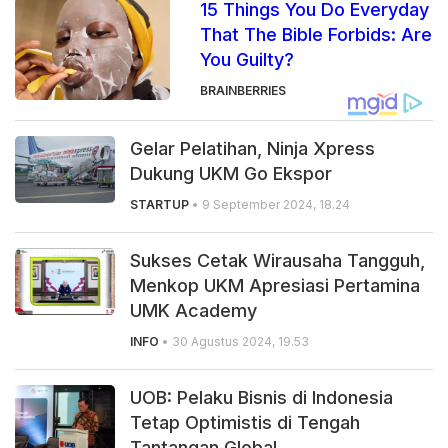
15 Things You Do Everyday
That The Bible Forbids: Are
You Guilty?
BRAINBERRIES
Gelar Pelatihan, Ninja Xpress
Dukung UKM Go Ekspor
STARTUP
• 9 September 2024, 18.24
Sukses Cetak Wirausaha Tangguh,
Menkop UKM Apresiasi Pertamina
UMK Academy
INFO
• 30 Agustus 2024, 19.53
UOB: Pelaku Bisnis di Indonesia
Tetap Optimistis di Tengah
Tantangan Global