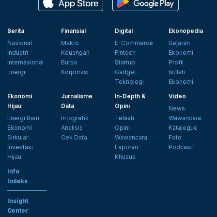
Berita
Finansial
Digital
Ekonopedia
Nasional
Makro
E-Commerce
Sejarah
Industri
Keuangan
Fintech
Ekonomi
Internasional
Bursa
Startup
Profil
Energi
Korporasi
Gadget
Istilah
Teknologi
Ekonomi
Ekonomi
Jurnalisme
In-Depth &
Video
Hijau
Data
Opini
News
Energi Baru
Infografik
Telaah
Wawancara
Ekonomi
Analisis
Opini
Katalogue
Sirkular
Cek Data
Wawancara
Foto
Investasi
Laporan
Podcast
Hijau
Khusus
Info
Indeks
Insight
Center