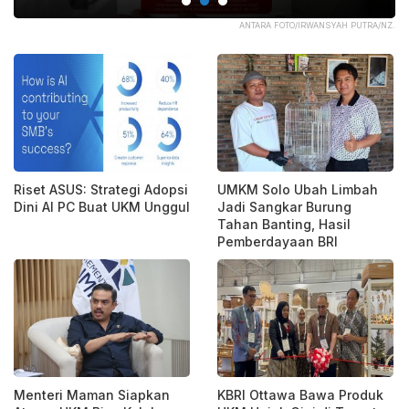
KOM
ANTARA FOTO/IRWANSYAH PUTRA/NZ.
Riset ASUS: Strategi Adopsi
UMKM Solo Ubah Limbah
Dini AI PC Buat UKM Unggul
Jadi Sangkar Burung
Tahan Banting, Hasil
Pemberdayaan BRI
Menteri Maman Siapkan
KBRI Ottawa Bawa Produk