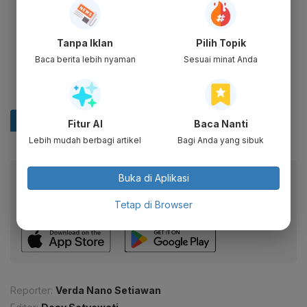
Tanpa Iklan
Pilih Topik
Baca berita lebih nyaman
Sesuai minat Anda
Fitur AI
Baca Nanti
Lebih mudah berbagi artikel
Bagi Anda yang sibuk
Baca artikel ini lewat aplikasi mobile.
Buka di Aplikasi
Dapatkan pengalaman membaca lebih nyaman dan nikmati
Tetap di Browser
fitur menarik lainnya lewat aplikasi mobile Katadata.
Reporter:
Verda Nano Setiawan