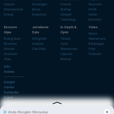
Industri
Keuangan
Fintech
Ekonomi
Internasional
Bursa
Startup
Profil
Energi
Korporasi
Gadget
Istilah
Teknologi
Ekonomi
Ekonomi
Jurnalisme
In-Depth &
Video
Hijau
Data
Opini
News
Energi Baru
Infografik
Telaah
Wawancara
Ekonomi
Analisis
Opini
Katalogue
Sirkular
Cek Data
Wawancara
Foto
Investasi
Laporan
Podcast
Hijau
Khusus
Info
Indeks
Insight
Center
Databoks
Event
KatadataOto