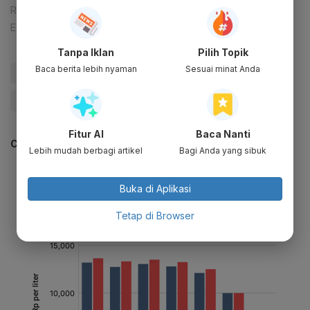
Reporter:
Muhamad Fajar Riyandanu
Editor:
Happy Fajrian
Tanpa Iklan
Pilih Topik
Baca berita lebih nyaman
Sesuai minat Anda
#Pertalite
#BBM Bersubsidi
#Subsidi BBM
#Pertamina
#Update Me
Fitur AI
Baca Nanti
CEK JUGA DATA INI
Lebih mudah berbagi artikel
Bagi Anda yang sibuk
Buka di Aplikasi
Tetap di Browser