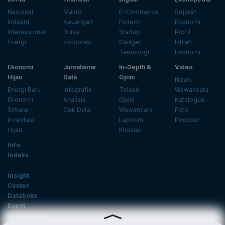
Nasional
Makro
E-Commerce
Sejarah
Industri
Keuangan
Fintech
Ekonomi
Internasional
Bursa
Startup
Profil
Energi
Korporasi
Gadget
Istilah
Teknologi
Ekonomi
Ekonomi
Jurnalisme
In-Depth &
Video
Hijau
Data
Opini
News
Energi Baru
Infografik
Telaah
Wawancara
Ekonomi
Analisis
Opini
Katalogue
Sirkular
Cek Data
Wawancara
Foto
Investasi
Laporan
Podcast
Hijau
Khusus
Info
Indeks
Insight
Center
Databoks
Event
KatadataOto