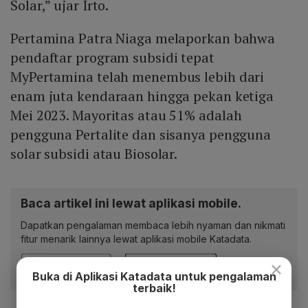
Solar,” ujar Irto.
Pertamina Patra Niaga melaporkan bahwa
pendaftar program subsidi tepat
MyPertamina telah menembus lebih dari
enam juta kendaraan hingga pekan ketiga
Mei 2023. Mayoritas atau 51% adalah
pengguna Pertalite dan sisanya pengguna
solar subsidi atau Biosolar.
Baca artikel ini lewat aplikasi mobile.
Dapatkan pengalaman membaca lebih nyaman dan nikmati
fitur menarik lainnya lewat aplikasi mobile Katadata.
×
Buka di Aplikasi Katadata untuk pengalaman
terbaik!