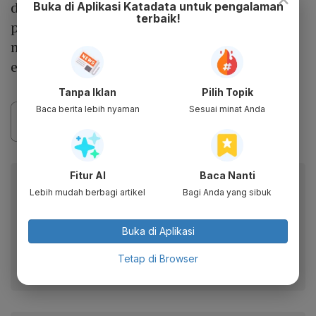
dan konsumen dapat memperlambat
Buka di Aplikasi Katadata untuk pengalaman
terbaik!
pertumbuhan ekonomi dan berpotensi
menekan permintaan minyak dan komoditas
energi lainnya.
Tanpa Iklan
Pilih Topik
Baca berita lebih nyaman
Sesuai minat Anda
Fitur AI
Baca Nanti
Berita Katadata.co.id di WhatsApp
Lebih mudah berbagi artikel
Bagi Anda yang sibuk
Anda
Dapatkan akses cepat ke berita terkini dan data
Buka di Aplikasi
berharga dari WhatsApp Channel Katadata.co.id
Tetap di Browser
Ikuti kami