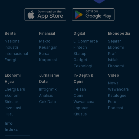
Berita
Finansial
Digital
Ekonopedia
Nasional
Makro
E-Commerce
Sejarah
Industri
Keuangan
Fintech
Ekonomi
Internasional
Bursa
Startup
Profil
Energi
Korporasi
Gadget
Istilah
Teknologi
Ekonomi
Ekonomi
Jurnalisme
In-Depth &
Video
Hijau
Data
Opini
News
Energi Baru
Infografik
Telaah
Wawancara
Ekonomi
Analisis
Opini
Katalogue
Sirkular
Cek Data
Wawancara
Foto
Investasi
Laporan
Podcast
Hijau
Khusus
Info
Indeks