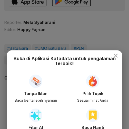
Reporter:
Mela Syaharani
Editor:
Happy Fajrian
#Batu Bara
#DMO Batu Bara
#PLN
×
Buka di Aplikasi Katadata untuk pengalaman
#Pertambangan
#Pembangkit Listrik
#Update Me
terbaik!
CEK JUGA DATA INI
Tanpa Iklan
Pilih Topik
Baca berita lebih nyaman
Sesuai minat Anda
Fitur AI
Baca Nanti