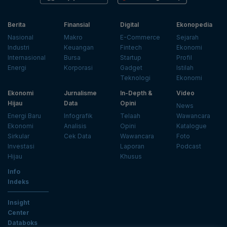
Berita
Finansial
Digital
Ekonopedia
Nasional
Makro
E-Commerce
Sejarah
Industri
Keuangan
Fintech
Ekonomi
Internasional
Bursa
Startup
Profil
Energi
Korporasi
Gadget
Istilah
Teknologi
Ekonomi
Ekonomi
Jurnalisme
In-Depth &
Video
Hijau
Data
Opini
News
Energi Baru
Infografik
Telaah
Wawancara
Ekonomi
Analisis
Opini
Katalogue
Sirkular
Cek Data
Wawancara
Foto
Investasi
Laporan
Podcast
Hijau
Khusus
Info
Indeks
Insight
Center
Databoks