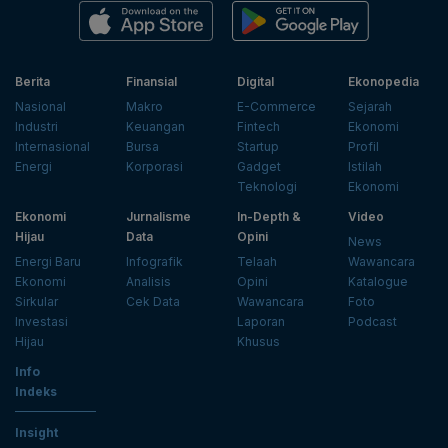
Berita
Finansial
Digital
Ekonopedia
Nasional
Makro
E-Commerce
Sejarah
Industri
Keuangan
Fintech
Ekonomi
Internasional
Bursa
Startup
Profil
Energi
Korporasi
Gadget
Istilah
Teknologi
Ekonomi
Ekonomi
Jurnalisme
In-Depth &
Video
Hijau
Data
Opini
News
Energi Baru
Infografik
Telaah
Wawancara
Ekonomi
Analisis
Opini
Katalogue
Sirkular
Cek Data
Wawancara
Foto
Investasi
Laporan
Podcast
Hijau
Khusus
Info
Indeks
Insight