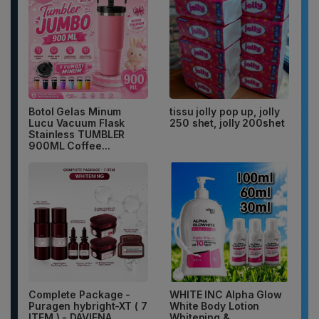
Botol Gelas Minum
tissu jolly pop up, jolly
Lucu Vacuum Flask
250 shet, jolly 200shet
Stainless TUMBLER
900ML Coffee...
Complete Package -
WHITE INC Alpha Glow
Puragen hybright-XT ( 7
White Body Lotion
ITEM ) - DAVIENA
Whitening &