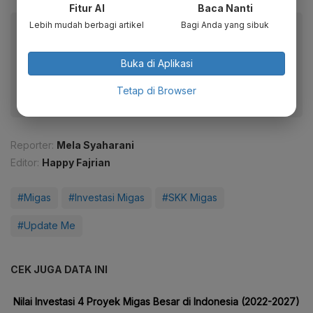
Fitur AI
Baca Nanti
Lebih mudah berbagi artikel
Bagi Anda yang sibuk
Baca artikel ini lewat aplikasi mobile.
Dapatkan pengalaman membaca lebih nyaman dan nikmati
Buka di Aplikasi
fitur menarik lainnya lewat aplikasi mobile Katadata.
Tetap di Browser
Reporter:
Mela Syaharani
Editor:
Happy Fajrian
#Migas
#Investasi Migas
#SKK Migas
#Update Me
CEK JUGA DATA INI